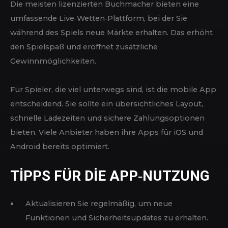
Die meisten lizenzierten Buchmacher bieten eine
umfassende Live‑Wetten‑Plattform, bei der Sie
während des Spiels neue Märkte erhalten. Das erhöht
den Spielspaß und eröffnet zusätzliche
Gewinnmöglichkeiten.
Für Spieler, die viel unterwegs sind, ist die mobile App
entscheidend. Sie sollte ein übersichtliches Layout,
schnelle Ladezeiten und sichere Zahlungsoptionen
bieten. Viele Anbieter haben ihre Apps für iOS und
Android bereits optimiert.
TIPPS FÜR DIE APP‑NUTZUNG
Aktualisieren Sie regelmäßig, um neue
Funktionen und Sicherheitsupdates zu erhalten.