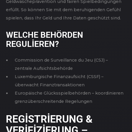
Geldwäscheprävention und fairen Spielbedingungen
erfüllt. So können Sie mit dem beruhigenden Gefühl
spielen, dass Ihr Geld und Ihre Daten geschützt sind.
WELCHE BEHÖRDEN
REGULIEREN?
Commission de Surveillance du Jeu (CSJ) –
zentrale Aufsichtsbehörde
Luxemburgische Finanzaufsicht (CSSF) –
überwacht Finanztransaktionen
Europäische Glücksspielbehörden – koordinieren
grenzüberschreitende Regelungen
REGISTRIERUNG &
VERIFIZIERUNG –