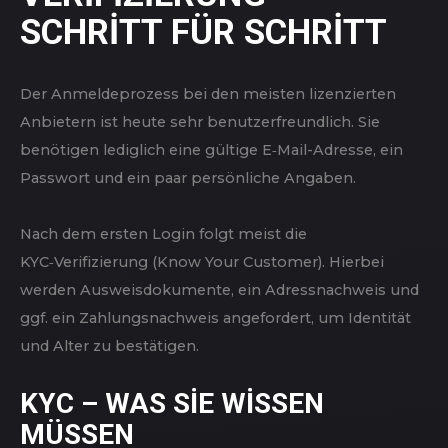
SCHRITT FÜR SCHRITT
Der Anmeldeprozess bei den meisten lizenzierten
Anbietern ist heute sehr benutzerfreundlich. Sie
benötigen lediglich eine gültige E‑Mail-Adresse, ein
Passwort und ein paar persönliche Angaben.
Nach dem ersten Login folgt meist die
KYC‑Verifizierung (Know Your Customer). Hierbei
werden Ausweisdokumente, ein Adressnachweis und
ggf. ein Zahlungsnachweis angefordert, um Identität
und Alter zu bestätigen.
KYC – WAS SIE WISSEN
MÜSSEN