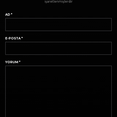
işaretlenmişlerdir
AD
*
E-POSTA
*
YORUM
*