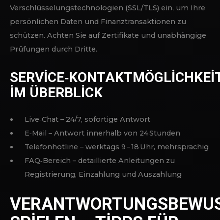
Verschlüsselungstechnologien (SSL/TLS) ein, um Ihre
persönlichen Daten und Finanztransaktionen zu
schützen. Achten Sie auf Zertifikate und unabhängige
Prüfungen durch Dritte.
SERVICE‑KONTAKTMÖGLICHKEI
IM ÜBERBLICK
Live‑Chat – 24/7, sofortige Antwort
E‑Mail – Antwort innerhalb von 24 Stunden
Telefonhotline – werktags 9 – 18 Uhr, mehrsprachig
FAQ‑Bereich – detaillierte Anleitungen zu
Registrierung, Einzahlung und Auszahlung
VERANTWORTUNGSBEWU