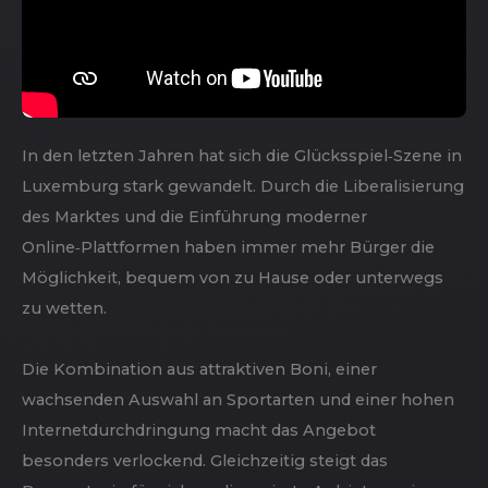
In den letzten Jahren hat sich die Glücksspiel‑Szene in
Luxemburg stark gewandelt. Durch die Liberalisierung
des Marktes und die Einführung moderner
Online‑Plattformen haben immer mehr Bürger die
Möglichkeit, bequem von zu Hause oder unterwegs
zu wetten.
Die Kombination aus attraktiven Boni, einer
wachsenden Auswahl an Sportarten und einer hohen
Internetdurchdringung macht das Angebot
besonders verlockend. Gleichzeitig steigt das