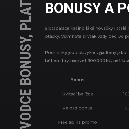
SLOTSPALACE KASINO V ČR – KOMPLETNÍ PRŮVODCE BONUSY, PLATBAMI A MOBILNÍ APLIKACÍ
BONUSY A 
Slotspalace kasino láká nováčky i stál
otáčky. Všimněte si však vždy pečlivě 
Podmínky jsou obvykle vyjádřeny jako 
během hry nasázet 300 000 Kč, než bud
Bonus
Uvítací balíček
10
Reload bonus
5
Free spins promo