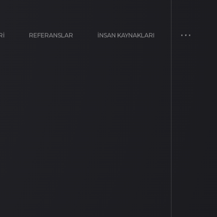
RI
REFERANSLAR
İNSAN KAYNAKLARI