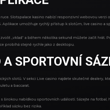
o ruce. Slotspalace kasino nabízí responzivní webovou verzi 
. Aplikace umožňuje rychlý přístup k slotům, live casino a 
it, zvolit „vklad“ a během několika sekund můžete začít hrát. P
ace probíhá stejně rychle jako z desktopu.
O A SPORTOVNÍ SÁZ
ckých slotů. V sekci Live casino najdete skutečné dealery, kt
uletu a baccarat.
 širokou nabídkou sportovních událostí. Sázejte na fotbal, hok
říklad sázku bez rizika.