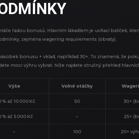
PODMÍNKY
é hráče řadou bonusů. Hlavním lákadlem je uvítací balíček, k
podmínky, zejména wagering requirements (obraty).
násobek bonusu + vklad, například 30×. To znamená, že poku
ete moci výhru vybrat. Níže najdete stručný přehled hlavníc
Výše
Volné otáčky
Wageri
0 % až 10 000 Kč
50
30× (b
0 % až 5 000 Kč
–
25× (b
–
100
20× výhe