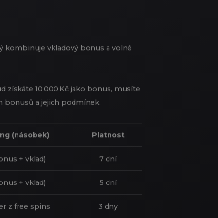
terý kombinuje vkladový bonus a volné
d získáte 10 000 Kč jako bonus, musíte
h bonusů a jejich podmínek.
ng (násobek)
Platnost
onus + vklad)
7 dní
onus + vklad)
5 dní
r z free spins
3 dny