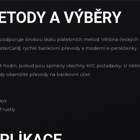
ETODY A VÝBĚRY
 podporuje širokou škálu platebních metod. Většina českých 
 MasterCard), rychlé bankovní převody a moderní e‑peněženky.
hodin, pokud jsou splněny všechny KYC požadavky. U někter
edy okamžité převody na bankovní účet.
Payz
Trustly
APLIKACE