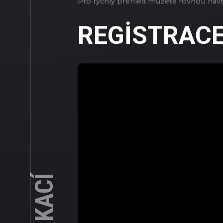
Pro rychlý přehled můžete rovnou navští
REGISTRACE