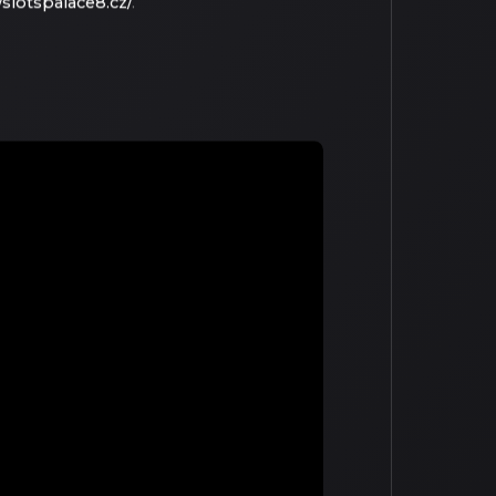
/slotspalace8.cz/
.