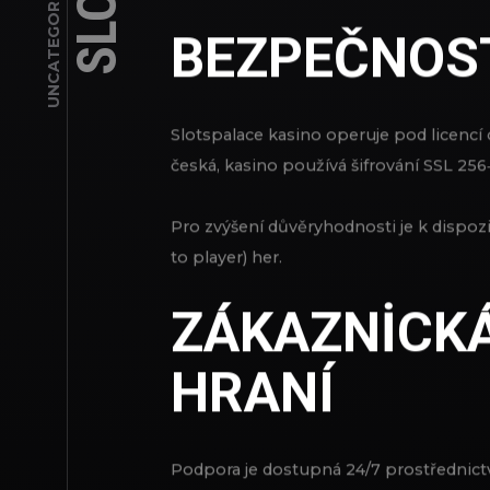
UNCATEGORIZED
BEZPEČNOST
Slotspalace kasino operuje pod licencí
česká, kasino používá šifrování SSL 256‑
Pro zvýšení důvěryhodnosti je k dispozi
to player) her.
ZÁKAZNICK
HRANÍ
Podpora je dostupná 24/7 prostřednict