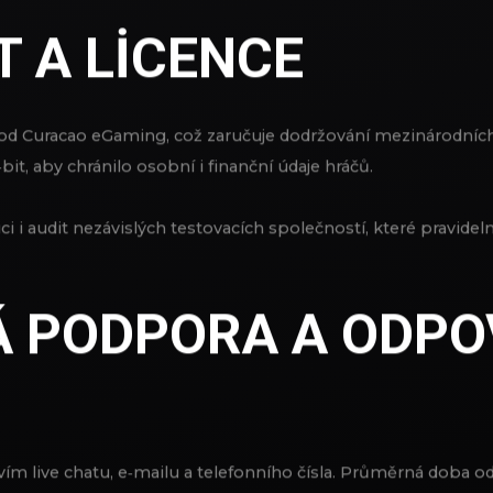
 A LICENCE
 od Curacao eGaming, což zaručuje dodržování mezinárodních
bit, aby chránilo osobní i finanční údaje hráčů.
ci i audit nezávislých testovacích společností, které pravide
Á PODPORA A ODP
vím live chatu, e‑mailu a telefonního čísla. Průměrná doba 