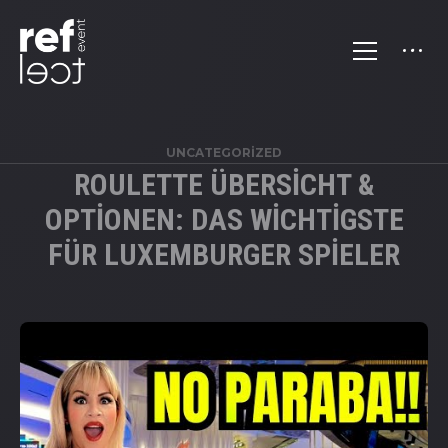
UNCATEGORIZED
ROULETTE ÜBERSICHT &
OPTIONEN: DAS WICHTIGSTE
FÜR LUXEMBURGER SPIELER