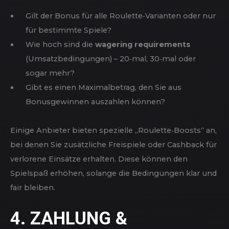
Gilt der Bonus für alle Roulette‑Varianten oder nur
für bestimmte Spiele?
Wie hoch sind die
wagering requirements
(Umsatzbedingungen) – 20‑mal, 30‑mal oder
sogar mehr?
Gibt es einen Maximalbetrag, den Sie aus
Bonusgewinnen auszahlen können?
Einige Anbieter bieten spezielle „Roulette‑Boosts“ an,
bei denen Sie zusätzliche Freispiele oder Cashback für
verlorene Einsätze erhalten. Diese können den
Spielspaß erhöhen, solange die Bedingungen klar und
fair bleiben.
4. ZAHLUNG &