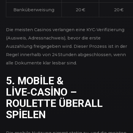
Banküberweisung
20 €
20 €
Die meisten Casinos verlangen eine KYC‑Verifizierung
(Ausweis, Adressnachweis), bevor die erste
Auszahlung freigegeben wird. Dieser Prozess ist in der
Regel innerhalb von 24 Stunden abgeschlossen, wenn
alle Dokumente klar lesbar sind.
5. MOBILE &
LIVE‑CASINO –
ROULETTE ÜBERALL
SPIELEN