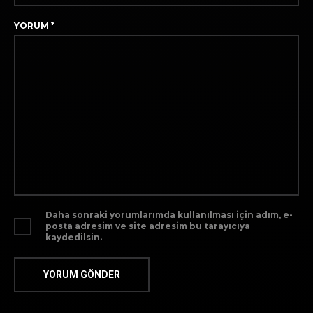
YORUM
*
Daha sonraki yorumlarımda kullanılması için adım, e-
posta adresim ve site adresim bu tarayıcıya
kaydedilsin.