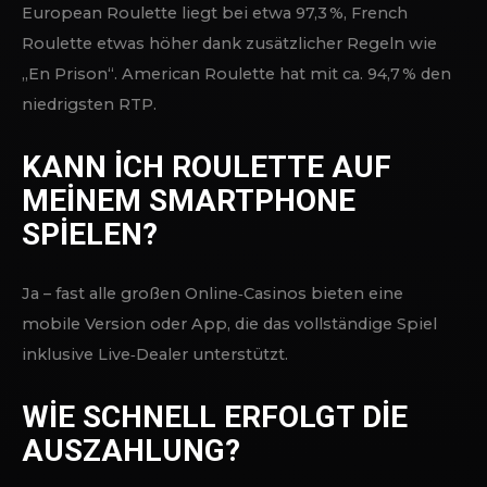
European Roulette liegt bei etwa 97,3 %, French
Roulette etwas höher dank zusätzlicher Regeln wie
„En Prison“. American Roulette hat mit ca. 94,7 % den
niedrigsten RTP.
KANN ICH ROULETTE AUF
MEINEM SMARTPHONE
SPIELEN?
Ja – fast alle großen Online‑Casinos bieten eine
mobile Version oder App, die das vollständige Spiel
inklusive Live‑Dealer unterstützt.
WIE SCHNELL ERFOLGT DIE
AUSZAHLUNG?