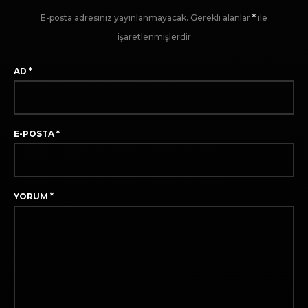
E-posta adresiniz yayınlanmayacak.
Gerekli alanlar
*
ile
işaretlenmişlerdir
AD
*
E-POSTA
*
YORUM
*