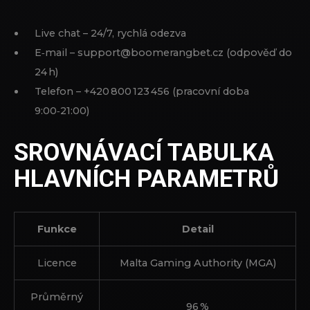
Live chat – 24/7, rychlá odezva
E‑mail –
support@boomerangbet.cz
(odpověď do
24 h)
Telefon – +420 800 123 456 (pracovní doba
9:00‑21:00)
SROVNÁVACÍ TABULKA
HLAVNÍCH PARAMETRŮ
Funkce
Detail
Licence
Malta Gaming Authority (MGA)
Průměrný
96 %