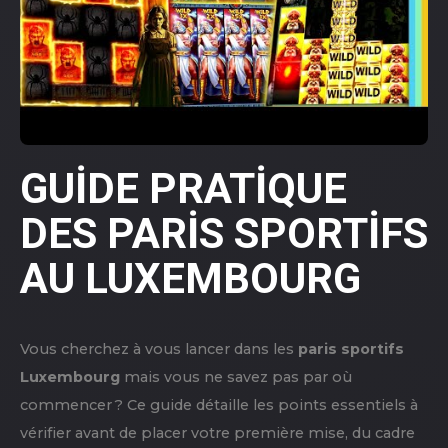
GUIDE PRATIQUE
DES PARIS SPORTIFS
AU LUXEMBOURG
Vous cherchez à vous lancer dans les
paris sportifs
Luxembourg
mais vous ne savez pas par où
commencer ? Ce guide détaille les points essentiels à
vérifier avant de placer votre première mise, du cadre