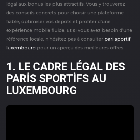
légal aux bonus les plus attractifs. Vous y trouverez
des conseils concrets pour choisir une plateforme
fiable, optimiser vos dépôts et profiter d’une
expérience mobile fluide. Et si vous avez besoin d’une
référence locale, n’hésitez pas à consulter
pari sportif
luxembourg
pour un aperçu des meilleures offres.
1. LE CADRE LÉGAL DES
PARIS SPORTIFS AU
LUXEMBOURG