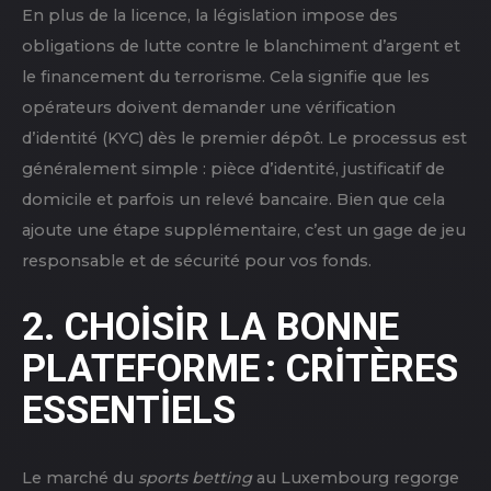
En plus de la licence, la législation impose des
obligations de lutte contre le blanchiment d’argent et
le financement du terrorisme. Cela signifie que les
opérateurs doivent demander une vérification
d’identité (KYC) dès le premier dépôt. Le processus est
généralement simple : pièce d’identité, justificatif de
domicile et parfois un relevé bancaire. Bien que cela
ajoute une étape supplémentaire, c’est un gage de jeu
responsable et de sécurité pour vos fonds.
2. CHOISIR LA BONNE
PLATEFORME : CRITÈRES
ESSENTIELS
Le marché du
sports betting
au Luxembourg regorge