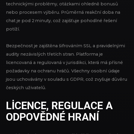
technickými problémy, otázkami ohledně bonusů
nebo procesem výběru. Průměrná reakční doba na
chat je pod 2 minuty, což zajišťuje pohodlné řešení
potíží.
Bezpečnost je zajištěna šifrováním SSL a pravidelnými
audity nezávislých třetích stran. Platforma je
licencovaná a regulovaná v jurisdikci, která má přísné
požadavky na ochranu hráčů. Všechny osobní údaje
jsou uchovávány v souladu s GDPR, což zvyšuje důvěru
českých uživatelů.
LICENCE, REGULACE A
ODPOVĚDNÉ HRANÍ