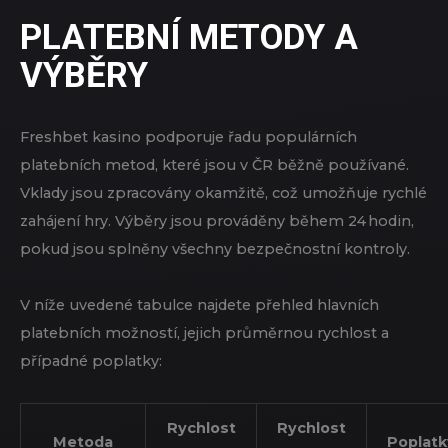
PLATEBNÍ METODY A
VÝBĚRY
Freshbet kasino podporuje řadu populárních
platebních metod, které jsou v ČR běžně používané.
Vklady jsou zpracovány okamžitě, což umožňuje rychlé
zahájení hry. Výběry jsou prováděny během 24 hodin,
pokud jsou splněny všechny bezpečnostní kontroly.
V níže uvedené tabulce najdete přehled hlavních
platebních možností, jejich průměrnou rychlost a
případné poplatky:
Rychlost
Rychlost
Metoda
Poplatk