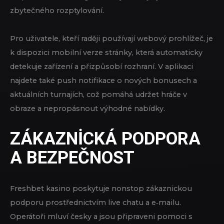
zbytečného rozptylování.
Pro uživatele, kteří raději používají webový prohlížeč, je
k dispozici mobilní verze stránky, která automaticky
detekuje zařízení a přizpůsobí rozhraní. V aplikaci
najdete také push notifikace o nových bonusech a
aktuálních turnajích, což pomáhá udržet hráče v
obraze a nepropásnout výhodné nabídky.
ZÁKAZNICKÁ PODPORA
A BEZPEČNOST
Freshbet kasino poskytuje nonstop zákaznickou
podporu prostřednictvím live chatu a e‑mailu.
Operátoři mluví česky a jsou připraveni pomoci s