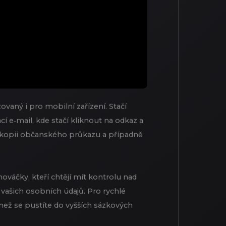
vaný i pro mobilní zařízení. Stačí
í e‑mail, kde stačí kliknout na odkaz a
te kopii občanského průkazu a případně
ováčky, kteří chtějí mít kontrolu nad
 vašich osobních údajů. Pro rychlé
než se pustíte do vyšších sázkových