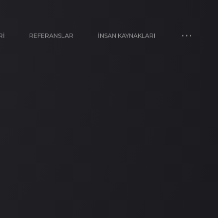
RI
REFERANSLAR
İNSAN KAYNAKLARI