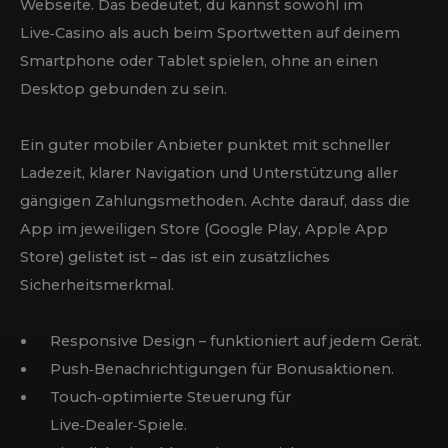
Webseite. Das bedeutet, du kannst sowohl im
Live‑Casino als auch beim Sportwetten auf deinem
Smartphone oder Tablet spielen, ohne an einen
Desktop gebunden zu sein.
Ein guter mobiler Anbieter punktet mit schneller
Ladezeit, klarer Navigation und Unterstützung aller
gängigen Zahlungsmethoden. Achte darauf, dass die
App im jeweiligen Store (Google Play, Apple App
Store) gelistet ist – das ist ein zusätzliches
Sicherheitsmerkmal.
Responsive Design – funktioniert auf jedem Gerät.
Push‑Benachrichtigungen für Bonusaktionen.
Touch‑optimierte Steuerung für
Live‑Dealer‑Spiele.