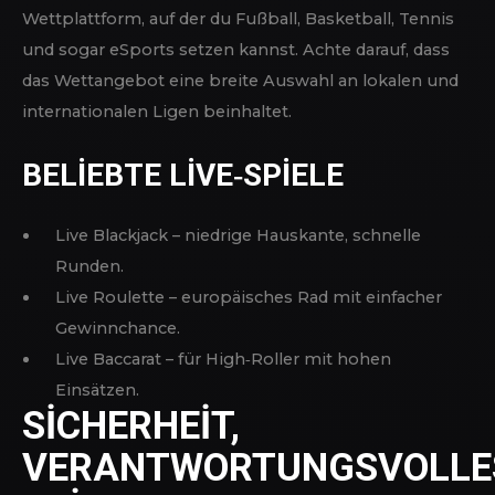
Wettplattform, auf der du Fußball, Basketball, Tennis
und sogar eSports setzen kannst. Achte darauf, dass
das Wettangebot eine breite Auswahl an lokalen und
internationalen Ligen beinhaltet.
BELIEBTE LIVE‑SPIELE
Live Blackjack – niedrige Hauskante, schnelle
Runden.
Live Roulette – europäisches Rad mit einfacher
Gewinnchance.
Live Baccarat – für High‑Roller mit hohen
Einsätzen.
SICHERHEIT,
VERANTWORTUNGSVOLLE