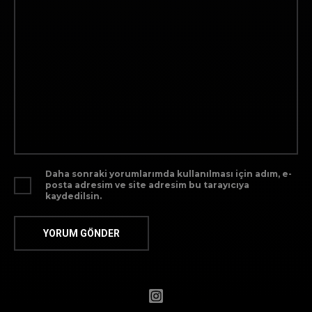
Daha sonraki yorumlarımda kullanılması için adım, e-
posta adresim ve site adresim bu tarayıcıya
kaydedilsin.