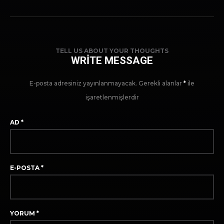
TELL US ABOUT YOUR THOUGHTS
WRITE MESSAGE
E-posta adresiniz yayınlanmayacak.
Gerekli alanlar
*
ile
işaretlenmişlerdir
AD
*
E-POSTA
*
YORUM
*