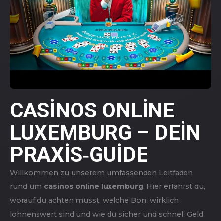
CASINOS ONLINE
LUXEMBURG – DEIN
PRAXIS‑GUIDE
Willkommen zu unserem umfassenden Leitfaden
rund um
casinos online luxemburg
. Hier erfährst du,
worauf du achten musst, welche Boni wirklich
lohnenswert sind und wie du sicher und schnell Geld