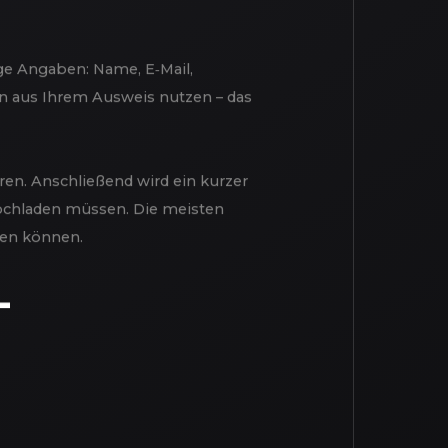
ige Angaben: Name, E‑Mail,
en aus Ihrem Ausweis nutzen – das
ren. Anschließend wird ein kurzer
hochladen müssen. Die meisten
nen können.
–