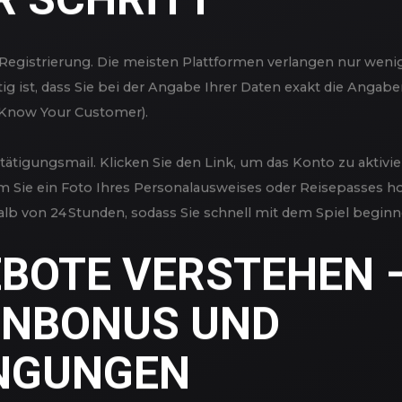
e Registrierung. Die meisten Plattformen verlangen nur wen
g ist, dass Sie bei der Angabe Ihrer Daten exakt die Angab
 (Know Your Customer).
tätigungsmail. Klicken Sie den Link, um das Konto zu aktivie
dem Sie ein Foto Ihres Personalausweises oder Reisepasses 
lb von 24 Stunden, sodass Sie schnell mit dem Spiel begin
BOTE VERSTEHEN 
NBONUS UND
NGUNGEN