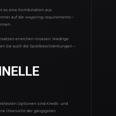
ibt es eine Kombination aus
immer auf die
wagering requirements
–
önnen.
insätzen erreichen müssen. Niedrige
Lesen Sie auch die Spielbeschränkungen –
NELLE
iebtesten Optionen sind Kredit‑ und
eine Übersicht der gängigsten