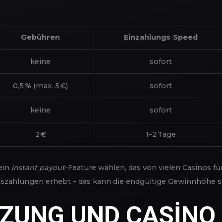
Gebühren
Einzahlungs‑Speed
keine
sofort
0,5 % (max. 5 €)
sofort
keine
sofort
2 €
1–2 Tage
ein
instant payout
-Feature wählen, das von vielen Casinos fü
szahlungen erhebt – das kann die endgültige Gewinnhöhe st
ZUNG UND CASINO 