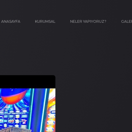
ANASAYFA
KURUMSAL
NELER YAPIYORUZ?
GALE