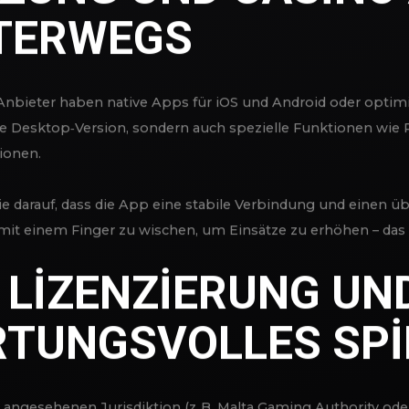
NTERWEGS
Anbieter haben native Apps für iOS und Android oder optim
 die Desktop‑Version, sondern auch spezielle Funktionen wi
ionen.
ie darauf, dass die App eine stabile Verbindung und einen ü
, mit einem Finger zu wischen, um Einsätze zu erhöhen – das
, LIZENZIERUNG UN
TUNGSVOLLES SPI
 angesehenen Jurisdiktion (z. B. Malta Gaming Authority 