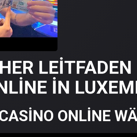
HER LEITFADEN
NLINE IN LUXE
CASINO ONLINE W