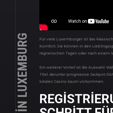
Für viele Luxemburger ist das klassisch
Komfort. Sie können in den Lieblingssp
regnerischen Tagen oder nach einem la
Ein weiterer Vorteil ist die Auswahl: W
Titel, darunter progressive Jackpot‑Sl
lokalen Casino kaum vorkommen.
REGISTRIER
SCHRITT FÜ