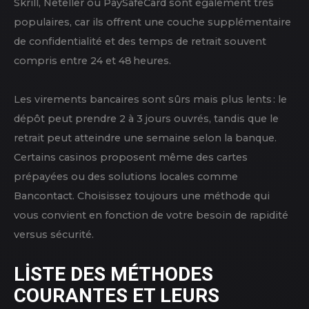
Skrill, Neteller ou PaySafeCard sont également très
populaires, car ils offrent une couche supplémentaire
de confidentialité et des temps de retrait souvent
compris entre 24 et 48 heures.
Les virements bancaires sont sûrs mais plus lents : le
dépôt peut prendre 2 à 3 jours ouvrés, tandis que le
retrait peut atteindre une semaine selon la banque.
Certains casinos proposent même des cartes
prépayées ou des solutions locales comme
Bancontact. Choisissez toujours une méthode qui
vous convient en fonction de votre besoin de rapidité
versus sécurité.
LISTE DES MÉTHODES
COURANTES ET LEURS