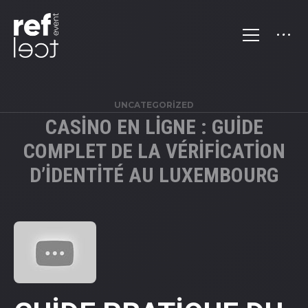
UNCATEGORIZED
CASINO EN LIGNE : GUIDE
COMPLET DE LA VÉRIFICATION
D’IDENTITÉ AU LUXEMBOURG