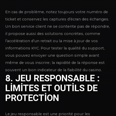
En cas de problème, notez toujours votre numéro de
ticket et conservez les captures d’écran des échanges.
Un bon service client ne se contente pas de répondre,
il propose aussi des solutions concrètes, comme
l’accélération d’un retrait ou la mise à jour de vos
informations KYC. Pour tester la qualité du support,
vous pouvez envoyer une question simple avant
même de vous inscrire ; la rapidité de la réponse est
souvent un bon indicateur de la fiabilité du casino.
8. JEU RESPONSABLE :
LIMITES ET OUTILS DE
PROTECTION
Le jeu responsable est une priorité pour les