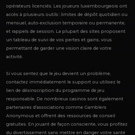
opérateurs licenciés. Les joueurs luxembourgeois ont
accès à plusieurs outils : limites de dépôt quotidien ou
mensuel, auto‑exclusion temporaire ou permanente,
et rappels de session. La plupart des sites proposent
un tableau de suivi de vos pertes et gains, vous
permettant de garder une vision claire de votre
activité.
Si vous sentez que le jeu devient un problème,
contactez immédiatement le support ou utilisez le
lien de désinscription du programme de jeu
responsable. De nombreux casinos sont également
partenaires d’associations comme Gamblers
Anonymous et offrent des ressources de conseil
gratuites. En jouant de façon consciente, vous profitez
du divertissement sans mettre en danger votre santé