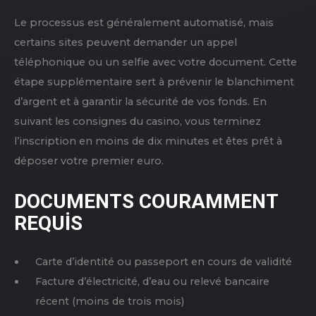
Le processus est généralement automatisé, mais
certains sites peuvent demander un appel
téléphonique ou un selfie avec votre document. Cette
étape supplémentaire sert à prévenir le blanchiment
d’argent et à garantir la sécurité de vos fonds. En
suivant les consignes du casino, vous terminez
l’inscription en moins de dix minutes et êtes prêt à
déposer votre premier euro.
DOCUMENTS COURAMMENT
REQUIS
Carte d’identité ou passeport en cours de validité
Facture d’électricité, d’eau ou relevé bancaire
récent (moins de trois mois)