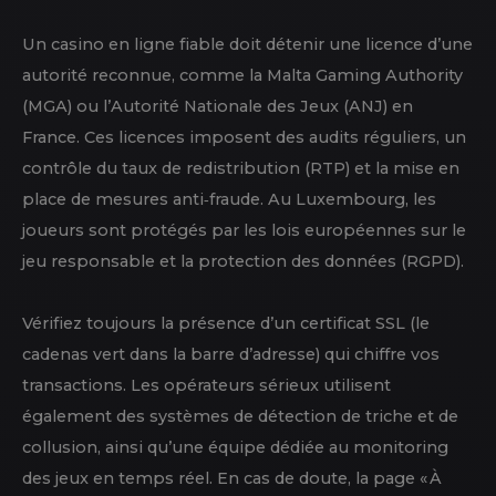
Un casino en ligne fiable doit détenir une licence d’une
autorité reconnue, comme la Malta Gaming Authority
(MGA) ou l’Autorité Nationale des Jeux (ANJ) en
France. Ces licences imposent des audits réguliers, un
contrôle du taux de redistribution (RTP) et la mise en
place de mesures anti‑fraude. Au Luxembourg, les
joueurs sont protégés par les lois européennes sur le
jeu responsable et la protection des données (RGPD).
Vérifiez toujours la présence d’un certificat SSL (le
cadenas vert dans la barre d’adresse) qui chiffre vos
transactions. Les opérateurs sérieux utilisent
également des systèmes de détection de triche et de
collusion, ainsi qu’une équipe dédiée au monitoring
des jeux en temps réel. En cas de doute, la page « À