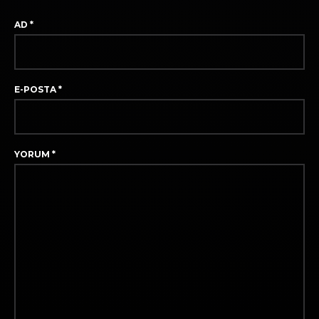
AD
*
E-POSTA
*
YORUM
*