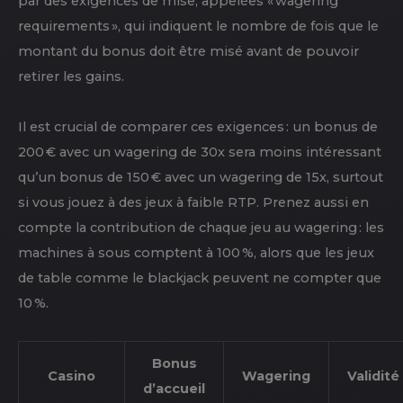
par des exigences de mise, appelées « wagering
requirements », qui indiquent le nombre de fois que le
montant du bonus doit être misé avant de pouvoir
retirer les gains.
Il est crucial de comparer ces exigences : un bonus de
200 € avec un wagering de 30x sera moins intéressant
qu’un bonus de 150 € avec un wagering de 15x, surtout
si vous jouez à des jeux à faible RTP. Prenez aussi en
compte la contribution de chaque jeu au wagering : les
machines à sous comptent à 100 %, alors que les jeux
de table comme le blackjack peuvent ne compter que
10 %.
Bonus
Casino
Wagering
Validité
d’accueil