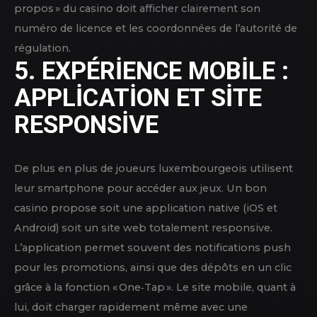
propos » du casino doit afficher clairement son
numéro de licence et les coordonnées de l’autorité de
régulation.
5. EXPÉRIENCE MOBILE :
APPLICATION ET SITE
RESPONSIVE
De plus en plus de joueurs luxembourgeois utilisent
leur smartphone pour accéder aux jeux. Un bon
casino propose soit une application native (iOS et
Android) soit un site web totalement responsive.
L’application permet souvent des notifications push
pour les promotions, ainsi que des dépôts en un clic
grâce à la fonction « One‑Tap ». Le site mobile, quant à
lui, doit charger rapidement même avec une