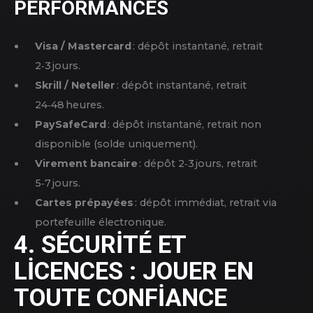
PERFORMANCES
Visa / Mastercard
: dépôt instantané, retrait
2‑3 jours.
Skrill / Neteller
: dépôt instantané, retrait
24‑48 heures.
PaySafeCard
: dépôt instantané, retrait non
disponible (solde uniquement).
Virement bancaire
: dépôt 2‑3 jours, retrait
5‑7 jours.
Cartes prépayées
: dépôt immédiat, retrait via
portefeuille électronique.
4. SÉCURITÉ ET
LICENCES : JOUER EN
TOUTE CONFIANCE