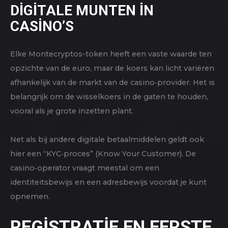
DIGITALE MUNTEN IN
CASINO’S
Elke Montecryptos-token heeft een vaste waarde ten
opzichte van de euro, maar de koers kan licht variëren
afhankelijk van de markt van de casino‑provider. Het is
belangrijk om de wisselkoers in de gaten te houden,
vooral als je grote inzetten plant.
Net als bij andere digitale betaalmiddelen geldt ook
hier een “KYC‑proces” (Know Your Customer). De
casino‑operator vraagt meestal om een
identiteitsbewijs en een adresbewijs voordat je kunt
opnemen.
REGISTRATIE EN EERSTE