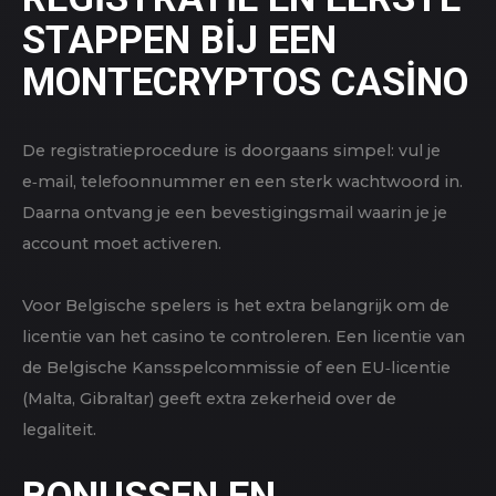
STAPPEN BIJ EEN
MONTECRYPTOS CASINO
De registratieprocedure is doorgaans simpel: vul je
e‑mail, telefoonnummer en een sterk wachtwoord in.
Daarna ontvang je een bevestigingsmail waarin je je
account moet activeren.
Voor Belgische spelers is het extra belangrijk om de
licentie van het casino te controleren. Een licentie van
de Belgische Kansspelcommissie of een EU‑licentie
(Malta, Gibraltar) geeft extra zekerheid over de
legaliteit.