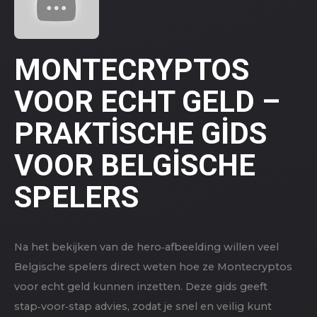
MONTECRYPTOS
VOOR ECHT GELD –
PRAKTISCHE GIDS
VOOR BELGISCHE
SPELERS
Na het bekijken van de hero‑afbeelding willen veel
Belgische spelers direct weten hoe ze Montecryptos
voor echt geld kunnen inzetten. Deze gids geeft
stap‑voor‑stap advies, zodat je snel en veilig kunt