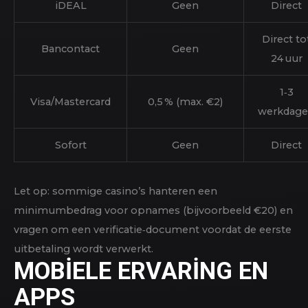
iDEAL
Geen
Direct
Direct to
Bancontact
Geen
24 uur
1‑3
Visa/Mastercard
0,5 % (max. €2)
werkdag
Sofort
Geen
Direct
Let op: sommige casino’s hanteren een
minimumbedrag voor opnames (bijvoorbeeld €20) en
vragen om een verificatie‑document voordat de eerste
uitbetaling wordt verwerkt.
MOBIELE ERVARING EN
APPS