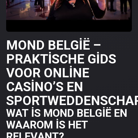
MOND BELGIË –
PRAKTISCHE GIDS
VOOR ONLINE
CASINO’S EN
SPORTWEDDENSCHA
WAT IS MOND BELGIË EN
WAAROM IS HET
RELEVANT?