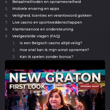
Betaalmethoden en opnamesnelheid
Mobiele ervaring en apps
Veiligheid, licenties en verantwoord gokken
Live casino en sportweddenschappen
Klantenservice en ondersteuning
Veelgestelde vragen (FAQ)
Is een Belgisch casino altijd veilig?
Hoe snel kan ik mijn winst opnemen?
Kan ik spelen zonder bonus?