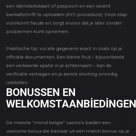
een identiteitskaart of paspoort en een recent
bankafschrift te uploaden (KYC‑procedure). Deze stap
voorkomt fraude en zorgt ervoor dat je later zonder
problemen kunt opnemen.
Praktische tip: vul alle gegevens exact in zoals op je
officiële documenten. Een kleine fout – bijvoorbeeld
een verkeerde spatie in je achternaam – kan de
verificatie vertragen en je eerste storting onnodig
uitstellen.
BONUSSEN EN
WELKOMSTAANBIEDINGE
De meeste “mond belgie” casino’s bieden een
welcome bonus
die bestaat uit een match‑bonus op je