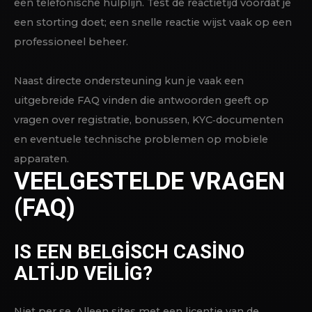
een telefonische hulplijn. Test de reactietijd voordat je
een storting doet; een snelle reactie wijst vaak op een
professioneel beheer.
Naast directe ondersteuning kun je vaak een
uitgebreide FAQ vinden die antwoorden geeft op
vragen over registratie, bonussen, KYC‑documenten
en eventuele technische problemen op mobiele
apparaten.
VEELGESTELDE VRAGEN
(FAQ)
IS EEN BELGISCH CASINO
ALTIJD VEILIG?
Niet per se. Alleen sites met een licentie van de