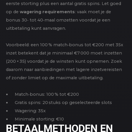
eerste storting plus een aantal gratis spins. Let goed
op de
wagering requirements
: vaak moet je de
bonus 30‑ tot 40‑maal omzetten voordat je een
uitbetaling kunt aanvragen.
Voorbeeld: een 100 % match‑bonus tot €200 met 35x
inzet betekent dat je minimaal €7 000 moet inzetten
(200 × 35) voordat je de winsten kunt opnemen. Zoek
daarom naar aanbiedingen met lagere inzetvereisten
of zonder limiet op de maximale uitbetaling.
Match‑bonus: 100 % tot €200
Gratis spins: 20 stuks op geselecteerde slots
Wagering: 35x
Minimale storting: €10
BETAALMETHODEN EN