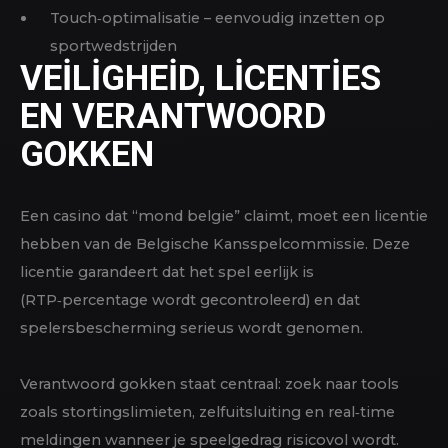
Touch‑optimalisatie – eenvoudig inzetten op
sportwedstrijden
VEILIGHEID, LICENTIES
EN VERANTWOORD
GOKKEN
Een casino dat “mond belgie” claimt, moet een licentie
hebben van de Belgische Kansspelcommissie. Deze
licentie garandeert dat het spel eerlijk is
(RTP‑percentage wordt gecontroleerd) en dat
spelersbescherming serieus wordt genomen.
Verantwoord gokken staat centraal: zoek naar tools
zoals stortingslimieten, zelfuitsluiting en real‑time
meldingen wanneer je speelgedrag risicovol wordt.