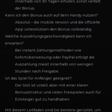
innerhalb von 30 Tagen erfüllen, sonst verfällt
der Bonus.
Kann ich den Bonus auch auf dem Handy nutzen?
Absolut – die mobile Version und die offizielle
App unterstützen den Bonus vollständig.
Welche Auszahlungsgeschwindigkeit kann ich
erwarten?
Bei Instant‑Zahlungsmethoden wie
Sofortüberweisung oder PayPal erfolgt die
Auszahlung meist innerhalb von wenigen
Stunden nach Freigabe.
Ist das Spiel für Anfänger geeignet?
Der Slot ist volatil, aber mit einer klaren
Bonusstruktur und vielen Freispielen auch für
Einsteiger gut zu handhaben.
Mit diesem Leitfaden sind Sie bestens gerüstet, um