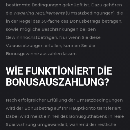
bestimmte Bedingungen geknüpft ist. Dazu gehören
die
wagering requirements
(Umsatzbedingungen), die
in der Regel das 30‑fache des Bonusbetrags betragen,
sowie mögliche Beschränkungen bei den
Gewinnhöchstbeträgen. Nur wenn Sie diese
Voraussetzungen erfüllen, können Sie die
Bonusgewinne auszahlen lassen.
WIE FUNKTIONIERT DIE
BONUSAUSZAHLUNG?
Nach erfolgreicher Erfüllung der Umsatzbedingungen
wird der Bonusbetrag auf Ihr Hauptkonto transferiert.
Dabei wird meist ein Teil des Bonusguthabens in reale
Spielwährung umgewandelt, während der restliche