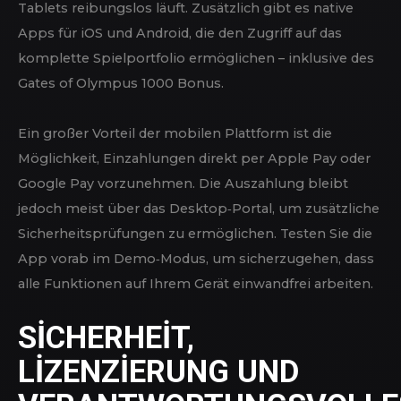
Tablets reibungslos läuft. Zusätzlich gibt es native
Apps für iOS und Android, die den Zugriff auf das
komplette Spielportfolio ermöglichen – inklusive des
Gates of Olympus 1000 Bonus.
Ein großer Vorteil der mobilen Plattform ist die
Möglichkeit, Einzahlungen direkt per Apple Pay oder
Google Pay vorzunehmen. Die Auszahlung bleibt
jedoch meist über das Desktop‑Portal, um zusätzliche
Sicherheitsprüfungen zu ermöglichen. Testen Sie die
App vorab im Demo‑Modus, um sicherzugehen, dass
alle Funktionen auf Ihrem Gerät einwandfrei arbeiten.
SICHERHEIT,
LIZENZIERUNG UND