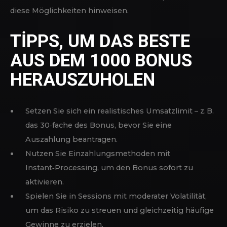
diese Möglichkeiten hinweisen.
TIPPS, UM DAS BESTE
AUS DEM 1000 BONUS
HERAUSZUHOLEN
Setzen Sie sich ein realistisches Umsatzlimit – z. B.
das 30‑fache des Bonus, bevor Sie eine
Auszahlung beantragen.
Nutzen Sie Einzahlungs­methoden mit
Instant‑Processing, um den Bonus sofort zu
aktivieren.
Spielen Sie in Sessions mit moderater Volatilität,
um das Risiko zu streuen und gleichzeitig häufige
Gewinne zu erzielen.