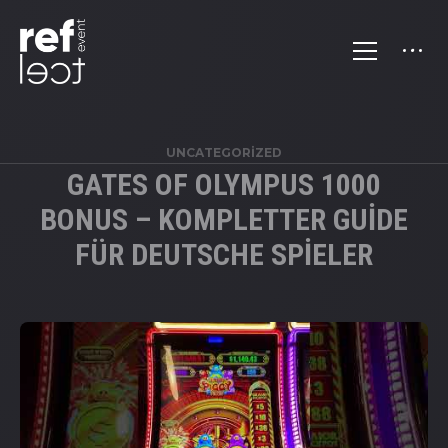
UNCATEGORIZED
GATES OF OLYMPUS 1000
BONUS – KOMPLETTER GUIDE
FÜR DEUTSCHE SPIELER