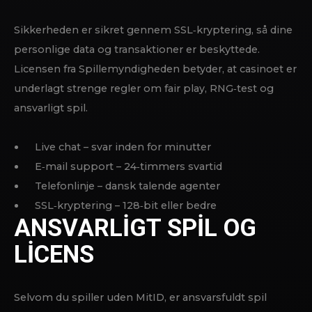
Sikkerheden er sikret gennem SSL‑kryptering, så dine
personlige data og transaktioner er beskyttede.
Licensen fra Spillemyndigheden betyder, at casinoet er
underlagt strenge regler om fair play, RNG‑test og
ansvarligt spil.
Live chat – svar inden for minutter
E‑mail support – 24‑timmers svartid
Telefonlinje – dansk talende agenter
SSL‑kryptering – 128‑bit eller bedre
ANSVARLIGT SPIL OG
LICENS
Selvom du spiller uden MitID, er ansvarsfuldt spil