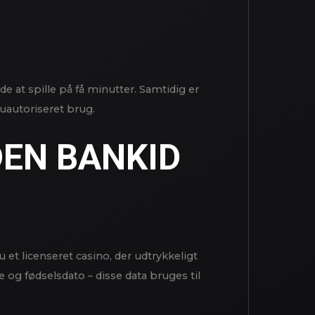
 at spille på få minutter. Samtidig er
 uautoriseret brug.
DEN BANKID
 et licenseret casino, der udtrykkeligt
 og fødselsdato – disse data bruges til