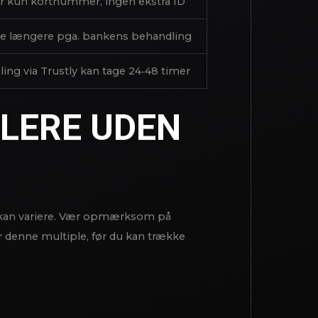
r kun kortnummer, ingen ekstra ID
ge længere pga. bankens behandling
ing via Trustly kan tage 24‑48 timer
LLERE UDEN
e kan variere. Vær opmærksom på
r denne multiple, før du kan trække