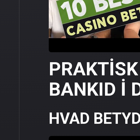
PRAKTISK
BANKID I
HVAD BETYD