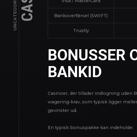
UNCATEGORIZED
Visa / MasterCard
Bankoverførsel (SWIFT)
Trustly
BONUSSER O
BANKID
Casinoer, der tillader indlogning ude
wagering‑krav, som typisk ligger melle
gevinster ud.
En typisk bonuspakke kan indeholde: