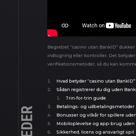
Begrebet “casino utan BankID” dukker o
indlogning eller kontroller. Det betyder
verifikationsmetoder, så du kan komme 
Hvad betyder “casino utan BankID”
Sådan registrerer du dig uden Ban
Trin‑for‑trin guide
Betalings‑ og udbetalingsmetoder
Bonusser og vilkår for spillere ud
Mobiloplevelse og app‑brug uden
Sikkerhed, licens og ansvarligt spil