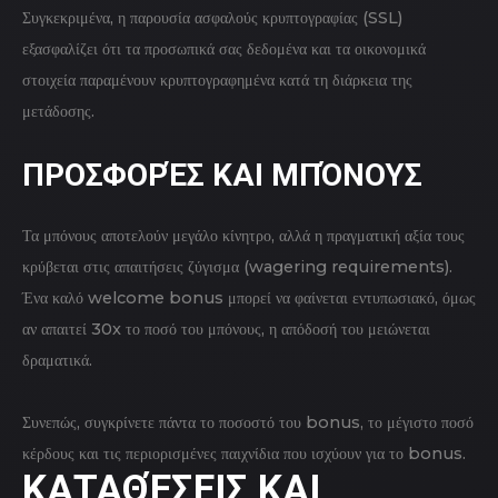
Συγκεκριμένα, η παρουσία ασφαλούς κρυπτογραφίας (SSL)
εξασφαλίζει ότι τα προσωπικά σας δεδομένα και τα οικονομικά
στοιχεία παραμένουν κρυπτογραφημένα κατά τη διάρκεια της
μετάδοσης.
ΠΡΟΣΦΟΡΈΣ ΚΑΙ ΜΠΌΝΟΥΣ
Τα μπόνους αποτελούν μεγάλο κίνητρο, αλλά η πραγματική αξία τους
κρύβεται στις απαιτήσεις ζύγισμα (wagering requirements).
Ένα καλό welcome bonus μπορεί να φαίνεται εντυπωσιακό, όμως
αν απαιτεί 30x το ποσό του μπόνους, η απόδοσή του μειώνεται
δραματικά.
Συνεπώς, συγκρίνετε πάντα το ποσοστό του bonus, το μέγιστο ποσό
κέρδους και τις περιορισμένες παιχνίδια που ισχύουν για το bonus.
ΚΑΤΑΘΈΣΕΙΣ ΚΑΙ