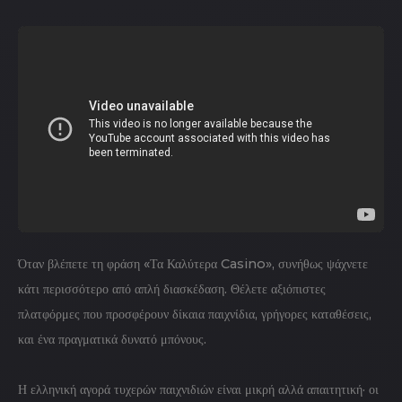
Όταν βλέπετε τη φράση «Τα Καλύτερα Casino», συνήθως ψάχνετε
κάτι περισσότερο από απλή διασκέδαση. Θέλετε αξιόπιστες
πλατφόρμες που προσφέρουν δίκαια παιχνίδια, γρήγορες καταθέσεις,
και ένα πραγματικά δυνατό μπόνους.
Η ελληνική αγορά τυχερών παιχνιδιών είναι μικρή αλλά απαιτητική· οι