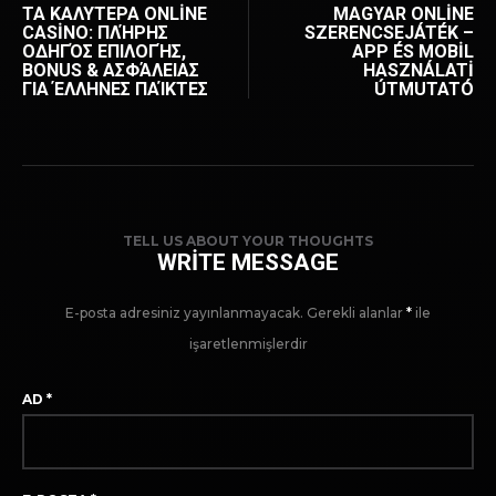
ΤΑ ΚΑΛΥΤΕΡΑ ONLINE
MAGYAR ONLINE
CASINO: ΠΛΉΡΗΣ
SZERENCSEJÁTÉK –
ΟΔΗΓΌΣ ΕΠΙΛΟΓΉΣ,
APP ÉS MOBIL
BONUS & ΑΣΦΆΛΕΙΑΣ
HASZNÁLATI
ΓΙΑ ΈΛΛΗΝΕΣ ΠΑΊΚΤΕΣ
ÚTMUTATÓ
TELL US ABOUT YOUR THOUGHTS
WRITE MESSAGE
E-posta adresiniz yayınlanmayacak.
Gerekli alanlar
*
ile
işaretlenmişlerdir
AD
*