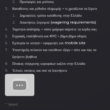
Προσφορές και μπόνους
Καταθέσεις και μέθοδοι πληρωμής – τι χρειάζεται να ξέρετε
Δημοφιλείς τρόποι κατάθεσης στην Ελλάδα
Απαιτήσεις ζυγισμού (wagering requirements)
Ταχύτητα ανάληψης – πόσο γρήγορα παίρνετε τα κέρδη σας;
Εγγραφή, επαλήθευση και KYC – βήμα‑βήμα οδηγός
Εμπειρία σε κινητά – εφαρμογές και mobile site
Υποστήριξη πελατών και υπεύθυνο τζόγο – πότε και πώς να
ζητήσετε βοήθεια
Πίνακας σύγκρισης κορυφαίων καζίνο στην Ελλάδα
Τελικές σκέψεις και πού να ξεκινήσετε
“`html