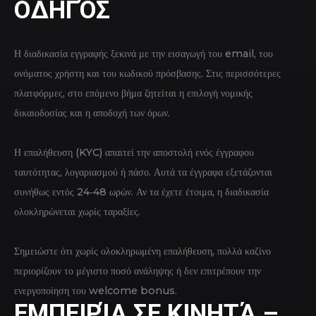
ΟΔΗΓΌΣ
Η διαδικασία εγγραφής ξεκινά με την εισαγωγή του email, του
ονόματος χρήστη και του κωδικού πρόσβασης. Στις περισσότερες
πλατφόρμες, στο επόμενο βήμα ζητείται η επιλογή νομικής
δικαιοδοσίας και η αποδοχή των όρων.
Η επαλήθευση (KYC) απαιτεί την αποστολή ενός έγγραφου
ταυτότητας, λογαριασμού ή πάσο. Αυτά τα έγγραφα εξετάζονται
συνήθως εντός 24‑48 ωρών. Αν τα έχετε έτοιμα, η διαδικασία
ολοκληρώνεται χωρίς ταραξίες.
Σημειώστε ότι χωρίς ολοκληρωμένη επαλήθευση, πολλά καζίνο
περιορίζουν το μέγιστο ποσό ανάληψης ή δεν επιτρέπουν την
ενεργοποίηση του welcome bonus.
ΕΜΠΕΙΡΊΑ ΣΕ ΚΙΝΗΤΆ –