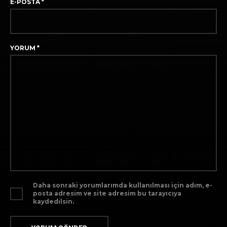
E-POSTA
*
YORUM
*
Daha sonraki yorumlarımda kullanılması için adım, e-
posta adresim ve site adresim bu tarayıcıya
kaydedilsin.