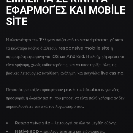
ΕΦΑΡΜΟΓΈΣ ΚΑΙ MOBILE
SITE
Η πλειονότητα των Έλληνων παίζει από το smartphone, γι’ αυτό
τα καλύτερα καζίνο διαθέτουν responsive mobile site ή
αφιερωμένη εφαρμογή για iOS και Android. Η πλοήγηση πρέπει να
είναι γρήγορη, χωρίς καθυστερήσεις, και να υποστηρίζει όλες τις
βασικές λειτουργίες: κατάθεση, ανάληψη, και παιχνίδια live casino.
Περισσότερα καζίνο προσφέρουν push notifications για νέες
προσφορές ή δωρεάν spin, που μπορεί να είναι πολύ χρήσιμα αν δεν
παρακολουθείτε τακτικά τον λογαριασμό σας.
Responsive site – λειτουργεί σε όλα τα μεγέθη οθόνης.
Native app – επιπλέον ταχύτητα και ειδοποιήσεις.