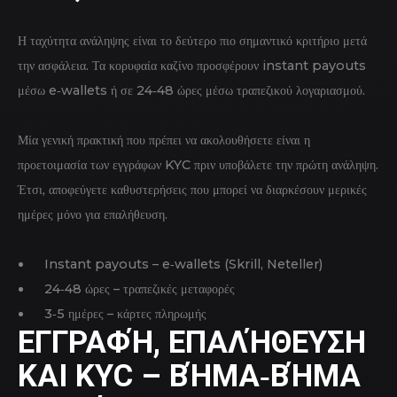
Η ταχύτητα ανάληψης είναι το δεύτερο πιο σημαντικό κριτήριο μετά
την ασφάλεια. Τα κορυφαία καζίνο προσφέρουν instant payouts
μέσω e‑wallets ή σε 24‑48 ώρες μέσω τραπεζικού λογαριασμού.
Μία γενική πρακτική που πρέπει να ακολουθήσετε είναι η
προετοιμασία των εγγράφων KYC πριν υποβάλετε την πρώτη ανάληψη.
Έτσι, αποφεύγετε καθυστερήσεις που μπορεί να διαρκέσουν μερικές
ημέρες μόνο για επαλήθευση.
Instant payouts – e‑wallets (Skrill, Neteller)
24‑48 ώρες – τραπεζικές μεταφορές
3‑5 ημέρες – κάρτες πληρωμής
ΕΓΓΡΑΦΉ, ΕΠΑΛΉΘΕΥΣΗ
ΚΑΙ KYC – ΒΉΜΑ‑ΒΉΜΑ