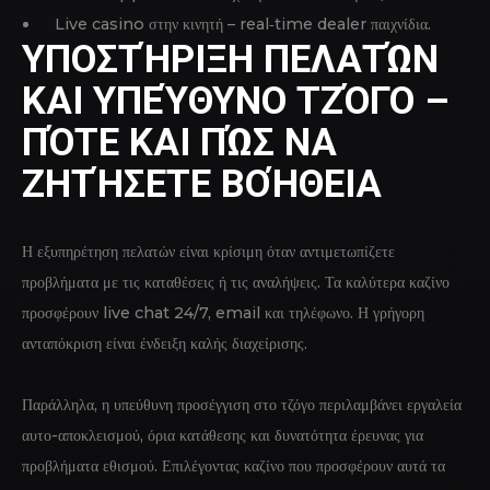
Live casino στην κινητή – real‑time dealer παιχνίδια.
ΥΠΟΣΤΉΡΙΞΗ ΠΕΛΑΤΏΝ
ΚΑΙ ΥΠΕΎΘΥΝΟ ΤΖΌΓΟ –
ΠΌΤΕ ΚΑΙ ΠΏΣ ΝΑ
ΖΗΤΉΣΕΤΕ ΒΟΉΘΕΙΑ
Η εξυπηρέτηση πελατών είναι κρίσιμη όταν αντιμετωπίζετε
προβλήματα με τις καταθέσεις ή τις αναλήψεις. Τα καλύτερα καζίνο
προσφέρουν live chat 24/7, email και τηλέφωνο. Η γρήγορη
ανταπόκριση είναι ένδειξη καλής διαχείρισης.
Παράλληλα, η υπεύθυνη προσέγγιση στο τζόγο περιλαμβάνει εργαλεία
αυτο-αποκλεισμού, όρια κατάθεσης και δυνατότητα έρευνας για
προβλήματα εθισμού. Επιλέγοντας καζίνο που προσφέρουν αυτά τα