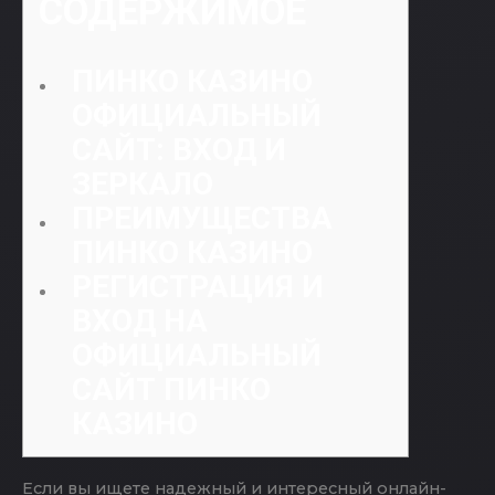
СОДЕРЖИМОЕ
ПИНКО КАЗИНО
ОФИЦИАЛЬНЫЙ
САЙТ: ВХОД И
ЗЕРКАЛО
ПРЕИМУЩЕСТВА
ПИНКО КАЗИНО
РЕГИСТРАЦИЯ И
ВХОД НА
ОФИЦИАЛЬНЫЙ
САЙТ ПИНКО
КАЗИНО
Если вы ищете надежный и интересный онлайн-