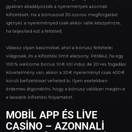
gyakran akadályozzák a nyeremények azonnali
kifizetését. Ha a bónuszod 30‑szoros megforgatást
igényel, a nyereményed csak akkor válik készpénzre,
ha teljesíted ezt a feltételt.
Válassz olyan kaszinókat, ahol a bónusz feltételei
világosak, és a kifizetési limit alacsony. Például, ha egy
100 % welcome bonus 10 €-tól indul, de 20 ×es fogadási
követelmény van, akkor a 20 € nyereményt csak 400 €
körüli befizetéssel veheted ki. Ilyen esetekben
érdemes átgondolni, hogy a bónusz valóban megéri-e
a lassabb kifizetési folyamatot.
MOBIL APP ÉS LIVE
CASINO – AZONNALI