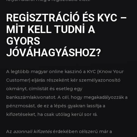
REGISZTRÁCIÓ ÉS KYC –
MIT KELL TUDNI A
GYORS
JÓVÁHAGYÁSHOZ?
A legtöbb magyar online kaszinó a KYC (Know Your
Customer) eljárás részeként kér személyazonosító
okmányt, címlistát és esetleg egy
bankszámlakivonatot. A cél, hogy megakadályozzák a
pénzmosást, de ez a lépés gyakran lassítja a
kifizetéseket, ha csak utólag kerül sor rá.
Az
azonnali kifizetés
érdekében célszerű már a