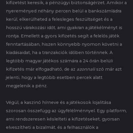
kifizetést keresik, a pénzügyi biztonságérzet. Amikor a
nyereményed néhány percen belül a bankszámládra
kerül, elkerülheted a felesleges feszültséget és a
hosszú várakozási időt, ami gyakran a játékélményt is
rontja. Emellett a gyors kifizetés segít a felelős játék
fenntartásában, hiszen könnyebb nyomon követni a
kiadásaidat, ha a tranzakciók időben történnek. A
legtöbb magyar játékos számára a 24 órán belüli
kifizetés már elfogadható, de az
azonnali
szó már azt
jelenti, hogy a legtöbb esetben percek alatt
megjelenik a pénz.
Végül, a kaszinó hírneve és a játékosok lojalitása
szorosan összefügg az ügyfélélménnyel. Egy platform,
ami rendszeresen késlelteti a kifizetéseket, gyorsan
elveszítheti a bizalmát, és a felhasználók a