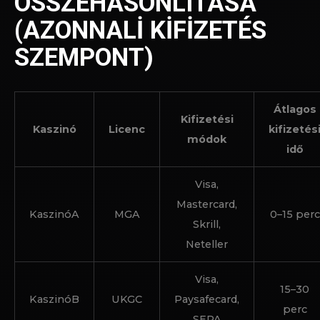
ÖSSZEHASONLÍTÁSA
(AZONNALI KIFIZETÉS
SZEMPONT)
Átlagos
Kifizetési
Kaszinó
Licenc
kifizetés
módok
idő
Visa,
Mastercard,
KaszinóA
MGA
0–15 perc
Skrill,
Neteller
Visa,
15–30
KaszinóB
UKGC
Paysafecard,
perc
SEPA