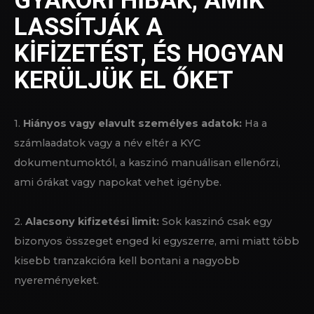
GYAKORI HIBÁK, AMIK
LASSÍTJÁK A
KIFIZETÉST, ÉS HOGYAN
KERÜLJÜK EL ŐKET
1.
Hiányos vagy elavult személyes adatok:
Ha a
számlaadatok vagy a név eltér a KYC
dokumentumoktól, a kaszinó manuálisan ellenőrzi,
ami órákat vagy napokat vehet igénybe.
2.
Alacsony kifizetési limit:
Sok kaszinó csak egy
bizonyos összeget enged ki egyszerre, ami miatt több
kisebb tranzakcióra kell bontani a nagyobb
nyereményeket.