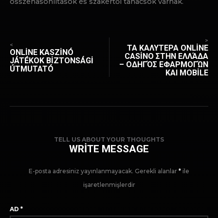
összehasonlítások és szakértői tanácsok várnak.
>
<
ΤΑ ΚΑΛΥΤΕΡΑ ONLINE
ONLINE KASZINÓ
CASINO ΣΤΗΝ ΕΛΛΆΔΑ
JÁTÉKOK BIZTONSÁGI
– ΟΔΗΓΌΣ ΕΦΑΡΜΟΓΏΝ
ÚTMUTATÓ
ΚΑΙ MOBILE
TELL US ABOUT YOUR THOUGHTS
WRITE MESSAGE
E-posta adresiniz yayınlanmayacak.
Gerekli alanlar
*
ile
işaretlenmişlerdir
AD
*