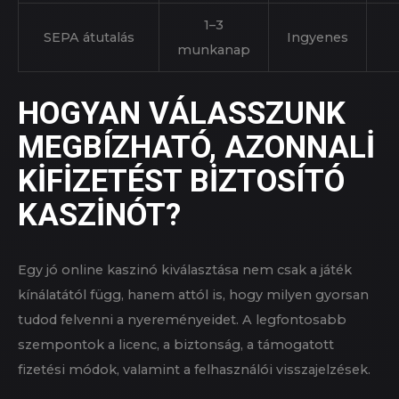
1–3
SEPA átutalás
Ingyenes
munkanap
HOGYAN VÁLASSZUNK
MEGBÍZHATÓ, AZONNALI
KIFIZETÉST BIZTOSÍTÓ
KASZINÓT?
Egy jó online kaszinó kiválasztása nem csak a játék
kínálatától függ, hanem attól is, hogy milyen gyorsan
tudod felvenni a nyereményeidet. A legfontosabb
szempontok a licenc, a biztonság, a támogatott
fizetési módok, valamint a felhasználói visszajelzések.