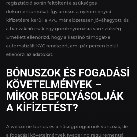
regisztráció során feltölteni a szükséges
dokumentumokat. Így amikor a nyereményed
kifizetésre kerül, a KYC már előzetesen jóváhagyott, és
a tranzakció csak egy gombnyomásra van szükség.
Emellett ellenőrizd, hogy a kaszinó támogat-e
automatizált KYC rendszert, ami pár percen belül
ellenőrzi az adatokat.
BÓNUSZOK ÉS FOGADÁSI
KÖVETELMÉNYEK –
MIKOR BEFOLYÁSOLJÁK
A KIFIZETÉST?
A welcome bonus és a hűségprogramok vonzóak, de
a fogadási követelmények (wagering requirements)