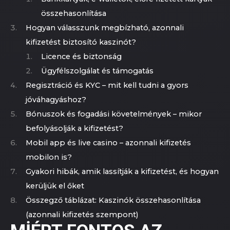
összehasonlítása
Hogyan válasszunk megbízható, azonnali
kifizetést biztosító kaszinót?
Licence és biztonság
Ügyfélszolgálat és támogatás
Regisztráció és KYC – mit kell tudni a gyors
jóváhagyáshoz?
Bónuszok és fogadási követelmények – mikor
befolyásolják a kifizetést?
Mobil app és live casino – azonnali kifizetés
mobilon is?
Gyakori hibák, amik lassítják a kifizetést, és hogyan
kerüljük el őket
Összegző táblázat: Kaszinók összehasonlítása
(azonnali kifizetés szempont)