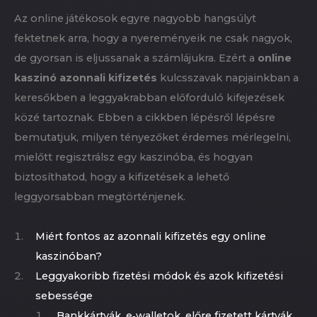
Az online játékosok egyre nagyobb hangsúlyt
fektetnek arra, hogy a nyereményeik ne csak nagyok,
de gyorsan is eljussanak a számlájukra. Ezért a
online
kaszinó azonnali kifizetés
kulcsszavak napjainkban a
keresőkben a leggyakrabban előforduló kifejezések
közé tartoznak. Ebben a cikkben lépésről lépésre
bemutatjuk, milyen tényezőket érdemes mérlegelni,
mielőtt regisztrálsz egy kaszinóba, és hogyan
biztosíthatod, hogy a kifizetések a lehető
leggyorsabban megtörténjenek.
Miért fontos az azonnali kifizetés egy online
kaszinóban?
Leggyakoribb fizetési módok és azok kifizetési
sebessége
Bankkártyák, e‑walletok, előre fizetett kártyák