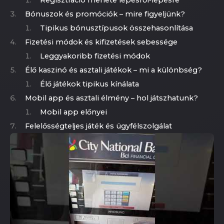
Bónuszok és promóciók – mire figyeljünk?
Tipikus bónusztípusok összehasonlítása
Fizetési módok és kifizetések sebessége
Leggyakoribb fizetési módok
Élő kaszinó és asztali játékok – mi a különbség?
Élő játékok tipikus kínálata
Mobil app és asztali élmény – hol játszhatunk?
Mobil app előnyei
Felelősségteljes játék és ügyfélszolgálat