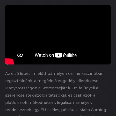
Az első lépés, mielőtt bármilyen online kaszinóban
regisztrálnánk, a megfelelő engedély ellenőrzése.
Magyarországon a Szerencsejáték Zrt. felügyeli a
szerencsejáték‑szolgáltatásokat, és csak azok a
platformok működhetnek legálisan, amelyek
rendelkeznek egy EU‑széles, például a Malta Gaming