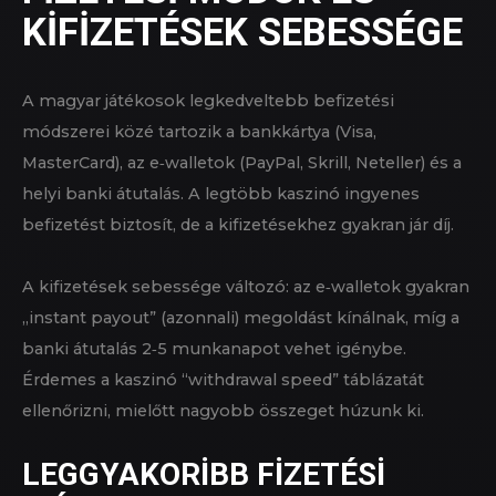
KIFIZETÉSEK SEBESSÉGE
A magyar játékosok legkedveltebb befizetési
módszerei közé tartozik a bankkártya (Visa,
MasterCard), az e‑walletok (PayPal, Skrill, Neteller) és a
helyi banki átutalás. A legtöbb kaszinó ingyenes
befizetést biztosít, de a kifizetésekhez gyakran jár díj.
A kifizetések sebessége változó: az e‑walletok gyakran
„instant payout” (azonnali) megoldást kínálnak, míg a
banki átutalás 2‑5 munkanapot vehet igénybe.
Érdemes a kaszinó “withdrawal speed” táblázatát
ellenőrizni, mielőtt nagyobb összeget húzunk ki.
LEGGYAKORIBB FIZETÉSI