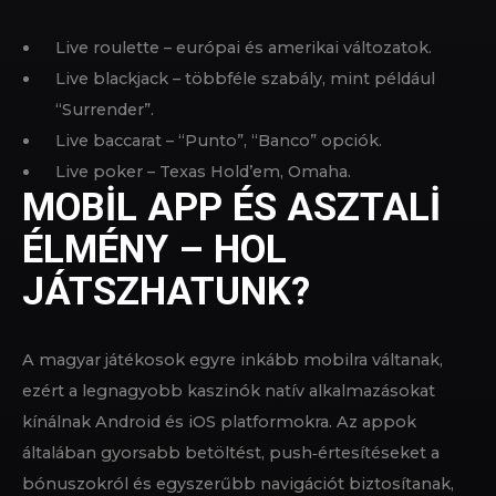
Live roulette – európai és amerikai változatok.
Live blackjack – többféle szabály, mint például
“Surrender”.
Live baccarat – “Punto”, “Banco” opciók.
Live poker – Texas Hold’em, Omaha.
MOBIL APP ÉS ASZTALI
ÉLMÉNY – HOL
JÁTSZHATUNK?
A magyar játékosok egyre inkább mobilra váltanak,
ezért a legnagyobb kaszinók natív alkalmazásokat
kínálnak Android és iOS platformokra. Az appok
általában gyorsabb betöltést, push‑értesítéseket a
bónuszokról és egyszerűbb navigációt biztosítanak,