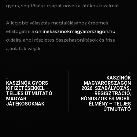
gyors, segítőkész csapat növeli a játékos bizalmát.
A legjobb választás megtalálásához érdemes
ellátogatni a
onlinekaszinokmagyarorszagon.hu
oldalra, ahol részletes összehasonlítások és friss
ajánlatok várják.
>
KASZINÓK
<
KASZINÓK GYORS
MAGYARORSZÁGON
KIFIZETÉSEKKEL –
2026: SZABÁLYOZÁS,
TELJES ÚTMUTATÓ
REGISZTRÁCIÓ,
MAGYAR
BÓNUSZOK ÉS MOBIL
JÁTÉKOSOKNAK
ÉLMÉNY – TELJES
ÚTMUTATÓ