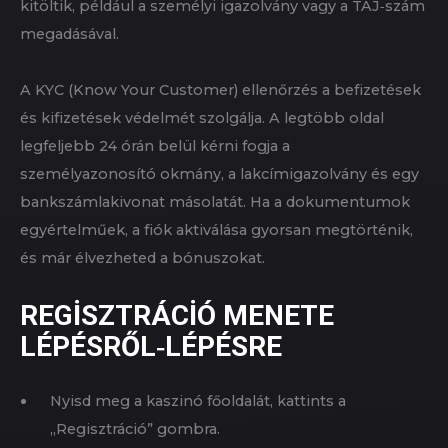
kitöltik, például a személyi igazolvány vagy a TAJ‑szám
megadásával.
A KYC (Know Your Customer) ellenőrzés a befizetések
és kifizetések védelmét szolgálja. A legtöbb oldal
legfeljebb 24 órán belül kérni fogja a
személyazonosító okmány, a lakcímigazolvány és egy
bankszámlakivonat másolatát. Ha a dokumentumok
egyértelműek, a fiók aktiválása gyorsan megtörténik,
és már élvezheted a bónuszokat.
REGISZTRÁCIÓ MENETE
LÉPÉSRŐL‑LÉPÉSRE
Nyisd meg a kaszinó főoldalát, kattints a
„Regisztráció” gombra.