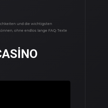
ichkeiten und die wichtigsten
n können, ohne endlos lange FAQ‑Texte
CASINO