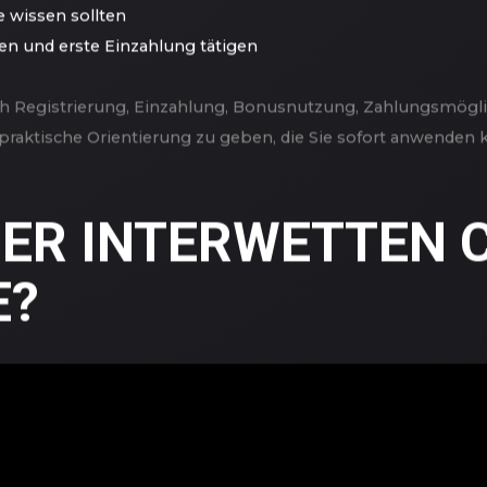
Bonus Code?
rung und Eingabe des Bonus‑Codes?
angebote und ihre Bedingungen
oden bei Interwetten
er‑Erlebnis
rtungsvolles Spielen
e wissen sollten
eren und erste Einzahlung tätigen
urch Registrierung, Einzahlung, Bonusnutzung, Zahlungsmögl
ne praktische Orientierung zu geben, die Sie sofort anwende
 DER INTERWETTEN 