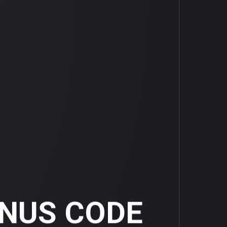
RI
REFERANSLAR
İNSAN KAYNAKLARI