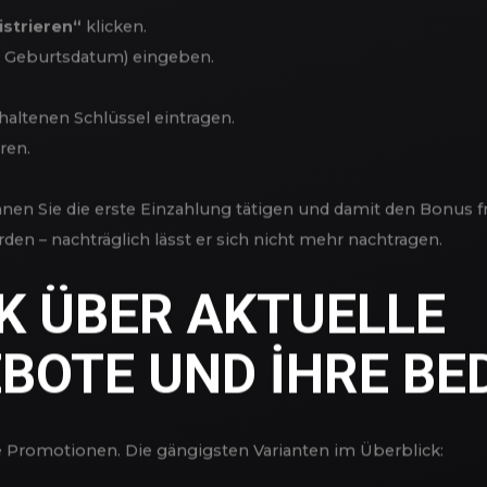
TIONIERT DIE REG
E DES BONUS‑CODE
 in wenigen Schritten erledigt:
istrieren“
klicken.
, Geburtsdatum) eingeben.
haltenen Schlüssel eintragen.
ren.
nnen Sie die erste Einzahlung tätigen und damit den Bonus f
en – nachträglich lässt er sich nicht mehr nachtragen.