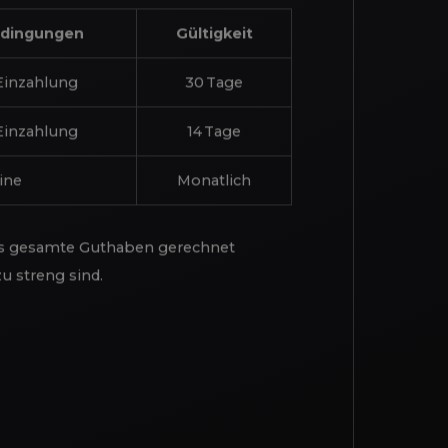
DINGUNGEN
dingungen
Gültigkeit
Einzahlung
30 Tage
Einzahlung
14 Tage
ine
Monatlich
das gesamte Guthaben gerechnet