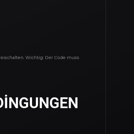
ISTRIERUNG
S?
reischalten. Wichtig: Der Code muss