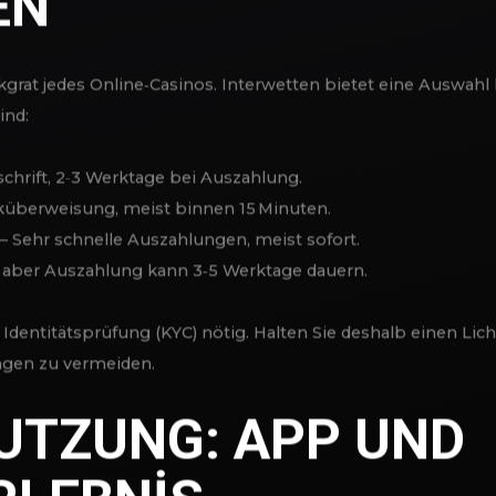
nell zu langen Spielphasen führen, wenn die Bedingungen z
S‑ UND
GSMETHODEN BEI
EN
ckgrat jedes Online‑Casinos. Interwetten bietet eine Auswah
ind:
schrift, 2‑3 Werktage bei Auszahlung.
küberweisung, meist binnen 15 Minuten.
– Sehr schnelle Auszahlungen, meist sofort.
, aber Auszahlung kann 3‑5 Werktage dauern.