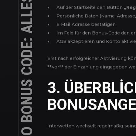
2. WIE FUNK
UND EINGAB
Der Anmeldeprozess bei Interwetten ist
Auf der Startseite den Button
„Reg
Persönliche Daten (Name, Adresse
E‑Mail‑Adresse bestätigen.
Im Feld für den Bonus‑Code den er
AGB akzeptieren und Konto aktivie
Erst nach erfolgreicher Aktivierung kö
**vor** der Einzahlung eingegeben werd