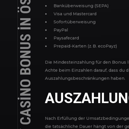
sind. Die meisten Optionen ermögliche
Banküberweisung (SEPA)
Visa und Mastercard
Sofortüberweisung
PayPal
Paysafecard
Prepaid-Karten (z. B. ecoPayz)
Die Mindesteinzahlung für den Bonus li
Achte beim Einzahlen darauf, dass du 
Auszahlungsbeschränkungen haben.
AUSZAHLUN