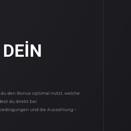
 DEIN
du den Bonus optimal nutzt, welche
est du direkt bei
nusbedingungen und die Auszahlung –