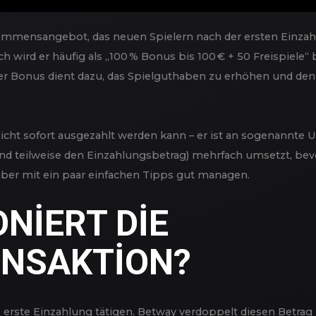
kommensangebot, das neuen Spielern nach der ersten Einzah
ich wird er häufig als „100 % Bonus bis 100 € + 50 Freispie
r Bonus dient dazu, das Spielguthaben zu erhöhen und den E
 nicht sofort ausgezahlt werden kann – er ist an sogenannt
nd teilweise den Einzahlungsbetrag) mehrfach umsetzt, bev
h aber mit ein paar einfachen Tipps gut managen.
ONIERT DIE
NSAKTION?