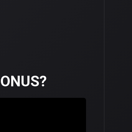
BONUS?