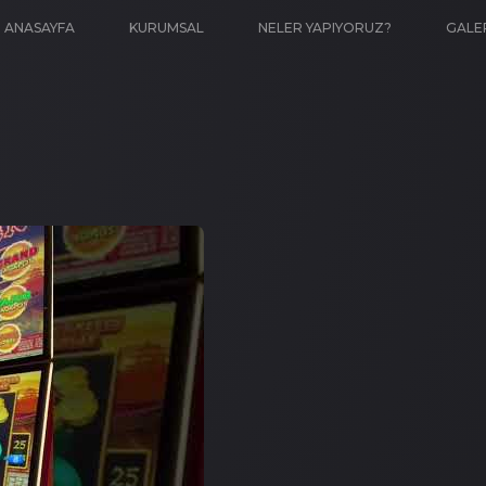
ANASAYFA
KURUMSAL
NELER YAPIYORUZ?
GALE