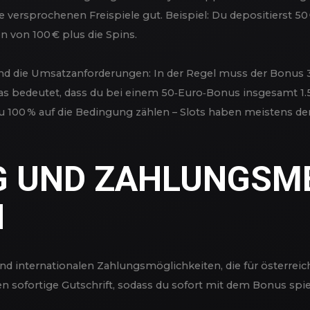
 erste Einzahlung tätigen. Betway verdoppelt diesen Betrag
ie versprochenen Freispiele gut. Beispiel: Du depositierst 
en von 100 € plus die Spins.
nd die Umsatzanforderungen: In der Regel muss der Bonus 
s bedeutet, dass du bei einem 50‑Euro‑Bonus insgesamt 1.50
 zu 100 % auf die Bedingung zählen – Slots haben meistens de
G UND ZAHLUNGSM
H
nd internationalen Zahlungsmöglichkeiten, die für österreic