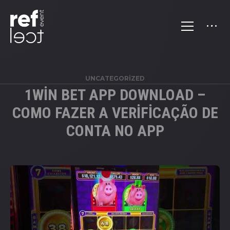
UNCATEGORIZED
1WIN BET APP DOWNLOAD –
COMO FAZER A VERIFICAÇÃO DE
CONTA NO APP