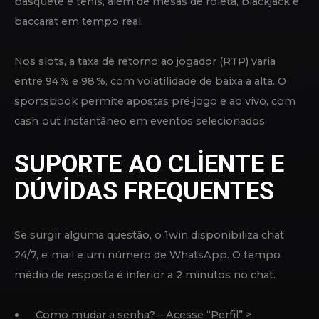
basquete e tênis, além de mesas de roleta, blackjack e
baccarat em tempo real.
Nos slots, a taxa de retorno ao jogador (RTP) varia
entre 94 % e 98 %, com volatilidade de baixa a alta. O
sportsbook permite apostas pré‑jogo e ao vivo, com
cash‑out instantâneo em eventos selecionados.
SUPORTE AO CLIENTE E
DÚVIDAS FREQUENTES
Se surgir alguma questão, o 1win disponibiliza chat
24/7, e‑mail e um número de WhatsApp. O tempo
médio de resposta é inferior a 2 minutos no chat.
Como mudar a senha? – Acesse “Perfil” >