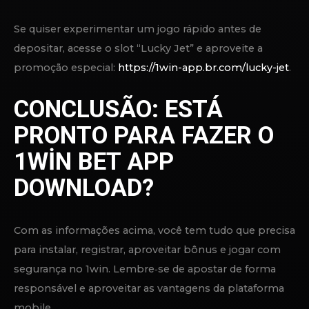
Se quiser experimentar um jogo rápido antes de
depositar, acesse o slot “Lucky Jet” e aproveite a
promoção especial:
https://1win-app.br.com/lucky-jet
.
CONCLUSÃO: ESTÁ
PRONTO PARA FAZER O
1WIN BET APP
DOWNLOAD?
Com as informações acima, você tem tudo que precisa
para instalar, registrar, aproveitar bônus e jogar com
segurança no 1win. Lembre‑se de apostar de forma
responsável e aproveitar as vantagens da plataforma
mobile.