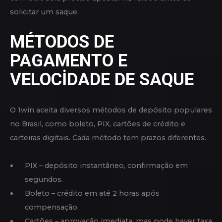
solicitar um saque.
MÉTODOS DE
PAGAMENTO E
VELOCIDADE DE SAQUE
O 1win aceita diversos métodos de depósito populares
no Brasil, como boleto, PIX, cartões de crédito e
carteiras digitais. Cada método tem prazos diferentes.
PIX – depósito instantâneo, confirmação em
segundos.
Boleto – crédito em até 2 horas após
compensação.
Cartões – aprovação imediata, mas pode haver taxa