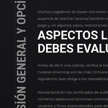
CASINO SIN LICENCIA: VISIÓN GENERAL Y OPCIONES
Un
casino sin licencia
es una plataform
del Juego (DGOJ) de España. En la práct
regulado por autoridades de otras juris
Muchos jugadores se topan con estos s
ausencia de licencia nacional también 
pago y, en algunos casos, restricciones 
ASPECTOS L
DEBES EVAL
Antes de abrir una cuenta, verifica la 