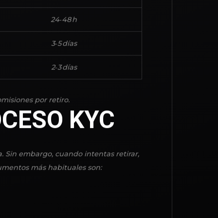
 h y 5 días, según el método elegido. A
Tiempo de retirada
2‑4 días laborables
24‑48 h
3‑5 días
2‑3 días
omisiones por retiro.
OCESO KYC