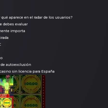
ANASAYFA
KURUMSAL
NELER YAPIYORUZ?
GALE
r qué aparece en el radar de los usuarios?
e debes evaluar
mente importa
irada
C
s
co
 de autoexclusión