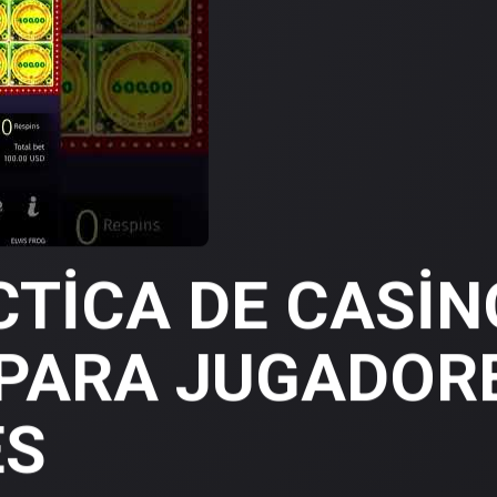
casino sin licencia para España
CTICA DE CASIN