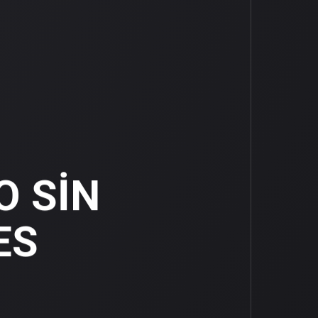
O SIN