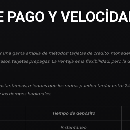
ntre 20x y 35x).
(normalmente slots, menos al live casino).
., máximo 200 €).
ce 100 % hasta 100 € con 25x de rollover y sin límite de retiro
 PAGO Y VELOCIDA
 una gama amplia de métodos: tarjetas de crédito, monederos e
asos, tarjetas prepagas. La ventaja es la flexibilidad, pero la