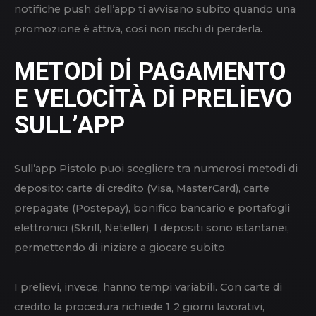
notifiche push dell’app ti avvisano subito quando una
promozione è attiva, così non rischi di perderla.
METODI DI PAGAMENTO
E VELOCITÀ DI PRELIEVO
SULL’APP
Sull’app Pistolo puoi scegliere tra numerosi metodi di
deposito: carte di credito (Visa, MasterCard), carte
prepagate (Postepay), bonifico bancario e portafogli
elettronici (Skrill, Neteller). I depositi sono istantanei,
permettendo di iniziare a giocare subito.
I prelievi, invece, hanno tempi variabili. Con carte di
credito la procedura richiede 1‑2 giorni lavorativi,