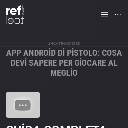
UNCATEGORIZED
APP ANDROID DI PISTOLO: COSA
DEVI SAPERE PER GIOCARE AL
MEGLIO