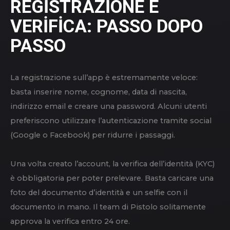
REGISTRAZIONE E
VERIFICA: PASSO DOPO
PASSO
La registrazione sull’app è estremamente veloce:
basta inserire nome, cognome, data di nascita,
indirizzo email e creare una password. Alcuni utenti
preferiscono utilizzare l’autenticazione tramite social
(Google o Facebook) per ridurre i passaggi.
Una volta creato l’account, la verifica dell’identità (KYC)
è obbligatoria per poter prelevare. Basta caricare una
foto del documento d’identità e un selfie con il
documento in mano. Il team di Pistolo solitamente
approva la verifica entro 24 ore.