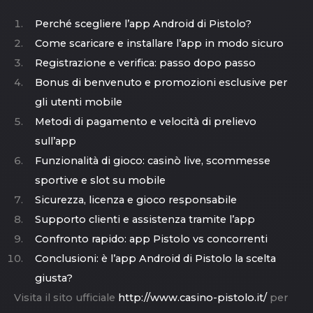
Perché scegliere l’app Android di Pistolo?
Come scaricare e installare l’app in modo sicuro
Registrazione e verifica: passo dopo passo
Bonus di benvenuto e promozioni esclusive per
gli utenti mobile
Metodi di pagamento e velocità di prelievo
sull’app
Funzionalità di gioco: casinò live, scommesse
sportive e slot su mobile
Sicurezza, licenza e gioco responsabile
Supporto clienti e assistenza tramite l’app
Confronto rapido: app Pistolo vs concorrenti
Conclusioni: è l’app Android di Pistolo la scelta
giusta?
Visita il sito ufficiale
http://www.casino-pistolo.it/
per