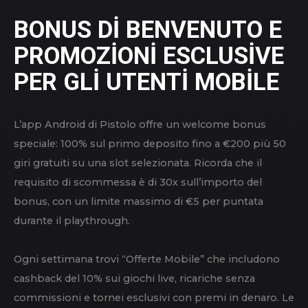
BONUS DI BENVENUTO E
PROMOZIONI ESCLUSIVE
PER GLI UTENTI MOBILE
L’app Android di Pistolo offre un welcome bonus
speciale: 100% sul primo deposito fino a €200 più 50
giri gratuiti su una slot selezionata. Ricorda che il
requisito di scommessa è di 30x sull’importo del
bonus, con un limite massimo di €5 per puntata
durante il playthrough.
Ogni settimana trovi “Offerte Mobile” che includono
cashback del 10% sui giochi live, ricariche senza
commissioni e tornei esclusivi con premi in denaro. Le