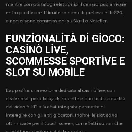
mentre con portafogli elettronici il denaro può arrivare
entro poche ore. Il limite minimo di prelievo è di €20,
e non ci sono commissioni su Skrill o Neteller.
FUNZIONALITÀ DI GIOCO:
CASINÒ LIVE,
SCOMMESSE SPORTIVE E
SLOT SU MOBILE
L’app offre una sezione dedicata al casinò live, con
dealer reali per blackjack, roulette e baccarat. La qualità
del video è HD e la chat integrata permette di
interagire con gli altri giocatori. Inoltre, le slot sono
ottimizzate per il touch screen, con effetti sonori che
si adattano al volume del dispositivo.