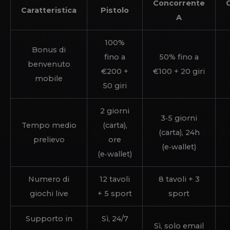
Concorrente
Caratteristica
Pistolo
A
100%
Bonus di
fino a
50% fino a
benvenuto
€200 +
€100 + 20 giri
mobile
50 giri
2 giorni
3‑5 giorni
Tempo medio
(carta),
(carta), 24h
prelievo
ore
(e‑wallet)
(e‑wallet)
Numero di
12 tavoli
8 tavoli + 3
giochi live
+ 5 sport
sport
Supporto in
Sì, 24/7
Sì, solo email