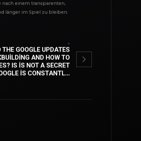
kt durchdacht und profitabel,
e nach einem transparenten,
nd länger im Spiel zu bleiben.
>
 THE GOOGLE UPDATES
KBUILDING AND HOW TO
ES? IS IS NOT A SECRET
OOGLE IS CONSTANTL…