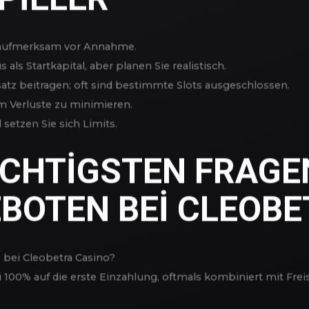
OTE EFFEKTIV NU
PIELER
 aufmerksam vor Annahme.
s Startkapital, aber planen Sie realistisch.
atz beitragen; oft sind bestimmte Slots ausgeschlossen.
 Verluste zu minimieren.
setzen Sie sich Limits.
WICHTIGSTEN FRAGE
OTEN BEI CLEOBE
 bei Cleobetra Casino?