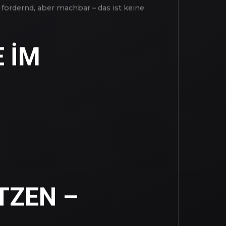
fordernd, aber machbar – das ist keine
 IM