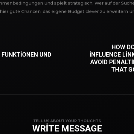
nusangebote bei Cleobetra Casino sind im Vergleich zum Mar
Rahmenbedingungen und spielt strategisch. Wer auf der Such
t hier gute Chancen, das eigene Budget clever zu erweitern u
HOW DO
 FUNKTIONEN UND
INFLUENCE LIN
AVOID PENALTI
THAT G