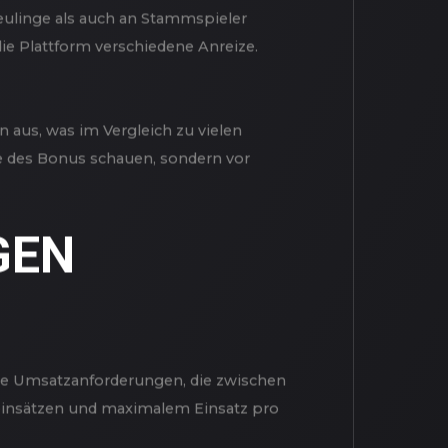
S?
eulinge als auch an Stammspieler
ie Plattform verschiedene Anreize.
aus, was im Vergleich zu vielen
he des Bonus schauen, sondern vor
GEN