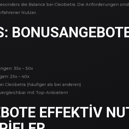
beitragen
ive Spieler einschränken
besonders die Balance bei Cleobetra. Die Anforderungen sind 
erfahrener Nutzer.
S: BONUSANGEBOTE
ngen: 35x – 50x
en: 25x – 40x
 Cleobetra (häufiger als bei anderen)
 vergleichbar mit Top-Anbietern