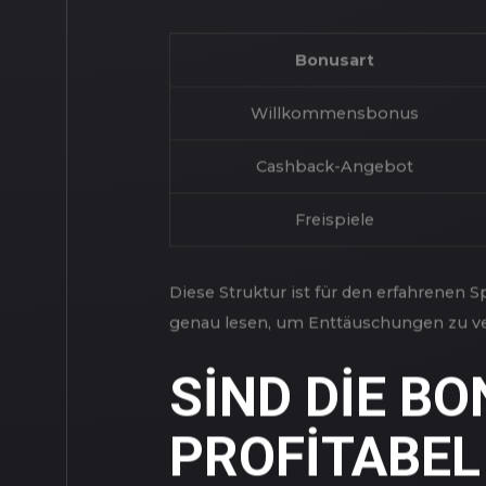
Ein Bonus ist nur so gut, wie seine Bed
25x und 40x liegen, abhängig vom jew
Runde gibt es ebenso Restriktionen bez
Bonusart
Willkommensbonus
Cashback-Angebot
Freispiele
Diese Struktur ist für den erfahrenen 
genau lesen, um Enttäuschungen zu v
SIND DIE B