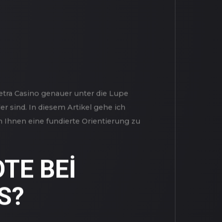
RI
REFERANSLAR
İNSAN KAYNAKLARI
etra Casino genauer unter die Lupe
r sind. In diesem Artikel gehe ich
um Ihnen eine fundierte Orientierung zu
TE BEI