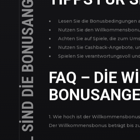
BONUSANGEB
TIPPS FÜR S
Lesen Sie die Bonusbedingungen
Nutzen Sie den Willkommensbonus al
Achten Sie auf Spiele, die zum Ums
Nutzen Sie Cashback-Angebote, um
Spielen Sie verantwortungsvoll und 
FAQ – DIE 
BONUSANGEB
1. Wie hoch ist der Willkommensbonus