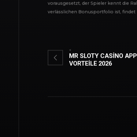
Abschließend lässt sich sagen: Die Bo
vorausgesetzt, der Spieler kennt die 
verlässlichen Bonusportfolio ist, finde
<
MR SLOTY CASINO APP
VORTEILE 2026