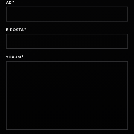
AD
*
E-POSTA
*
YORUM
*