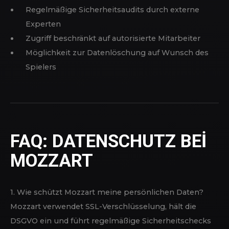
Regelmäßige Sicherheitsaudits durch externe
Experten
Zugriff beschränkt auf autorisierte Mitarbeiter
Möglichkeit zur Datenlöschung auf Wunsch des
Spielers
FAQ: DATENSCHUTZ BEI
MOZZART
1. Wie schützt Mozzart meine persönlichen Daten?
Mozzart verwendet SSL-Verschlüsselung, hält die
DSGVO ein und führt regelmäßige Sicherheitschecks