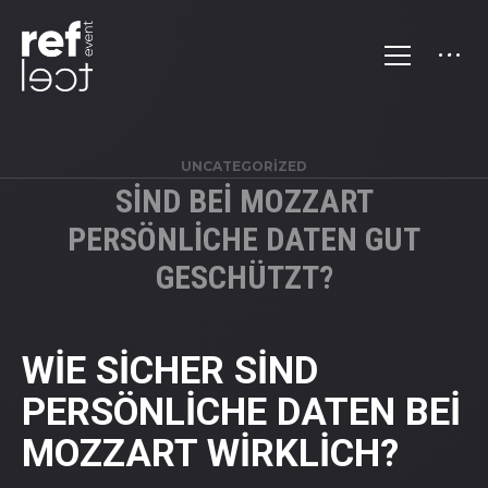
UNCATEGORIZED
SIND BEI MOZZART
PERSÖNLICHE DATEN GUT
GESCHÜTZT?
WIE SICHER SIND
PERSÖNLICHE DATEN BEI
MOZZART WIRKLICH?