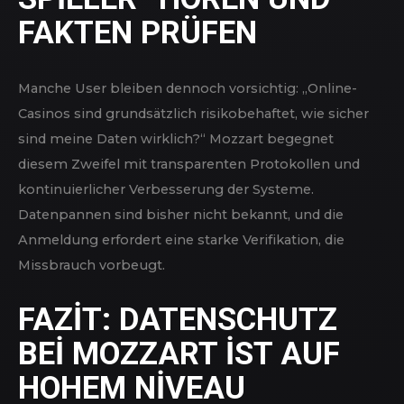
FAKTEN PRÜFEN
Manche User bleiben dennoch vorsichtig: „Online-
Casinos sind grundsätzlich risikobehaftet, wie sicher
sind meine Daten wirklich?“ Mozzart begegnet
diesem Zweifel mit transparenten Protokollen und
kontinuierlicher Verbesserung der Systeme.
Datenpannen sind bisher nicht bekannt, und die
Anmeldung erfordert eine starke Verifikation, die
Missbrauch vorbeugt.
FAZIT: DATENSCHUTZ
BEI MOZZART IST AUF
HOHEM NIVEAU