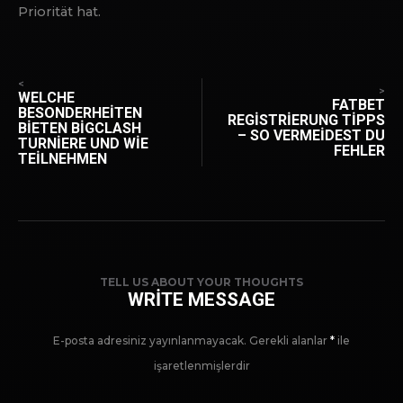
Priorität hat.
<
>
WELCHE
FATBET
BESONDERHEITEN
REGISTRIERUNG TIPPS
BIETEN BIGCLASH
– SO VERMEIDEST DU
TURNIERE UND WIE
FEHLER
TEILNEHMEN
TELL US ABOUT YOUR THOUGHTS
WRITE MESSAGE
E-posta adresiniz yayınlanmayacak.
Gerekli alanlar
*
ile
işaretlenmişlerdir