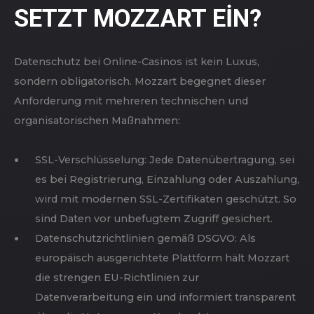
ETZT MOZZART EIN?
Datenschutz bei Online-Casinos ist kein Luxus,
sondern obligatorisch. Mozzart begegnet dieser
Anforderung mit mehreren technischen und
organisatorischen Maßnahmen:
SSL-Verschlüsselung: Jede Datenübertragung, sei
es bei Registrierung, Einzahlung oder Auszahlung,
wird mit modernen SSL-Zertifikaten geschützt. So
sind Daten vor unbefugtem Zugriff gesichert.
Datenschutzrichtlinien gemäß DSGVO: Als
europäisch ausgerichtete Plattform hält Mozzart
die strengen EU-Richtlinien zur
Datenverarbeitung ein und informiert transparent