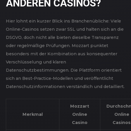
ANDEREN CASINOS?
Hier lohnt ein kurzer Blick ins Branchenübliche: Viele
Online-Casinos setzen zwar SSL und halten sich an die
DSGVO, doch nicht alle bieten dieselbe Transparenz
oder regelmäßige Prüfungen. Mozzart punktet
besonders mit der Kombination aus konsequenter
Verschlüsselung und klaren
Datenschutzbestimmungen. Die Plattform orientiert
sich an Best-Practice-Modellen und veröffentlicht
Datenschutzinformationen verständlich und detailliert.
Mozzart
Durchschn
Merkmal
Online
Online
Casino
Casinos