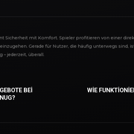
 sicher verschlüsselt zu speichern, um öfteren Zugang zu erl
chtem Internet?
t und kann auch bei mäßiger Verbindung schnelle Reaktione
nt Sicherheit mit Komfort. Spieler profitieren von einer di
nzugehen. Gerade für Nutzer, die häufig unterwegs sind, ist
– jederzeit, überall.
GEBOTE BEI
WIE FUNKTIONIE
ENUG?