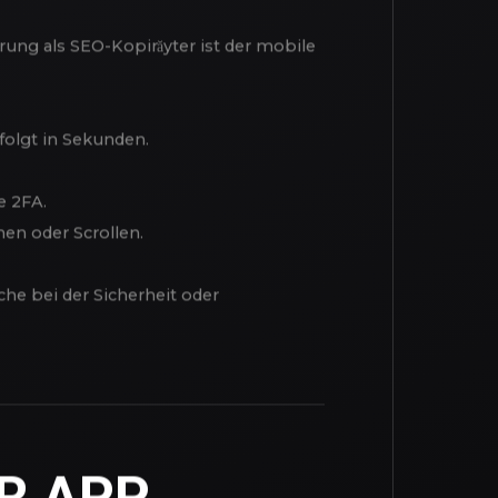
IM
ung als SEO-Kopirăyter ist der mobile
folgt in Sekunden.
e 2FA.
en oder Scrollen.
he bei der Sicherheit oder