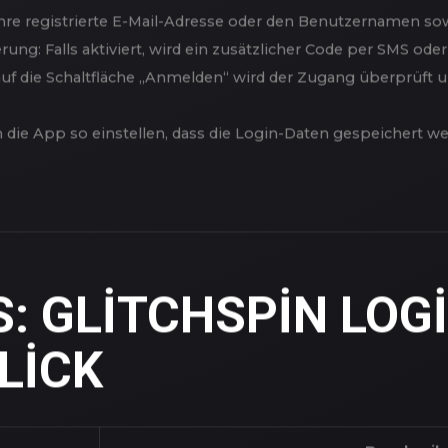
App steht im offiziellen App Store (iOS) und Google Play St
 Nach dem Starten erscheint die Login-Seite zentral mit Ei
re registrierte E-Mail-Adresse oder den Benutzernamen sow
rung: Falls aktiviert, wird ein zusätzlicher Code per SMS od
auf die Schaltfläche „Anmelden“ wird der Zugang überprüft u
e App so einstellen, dass die Login-Daten gespeichert werd
S: GLITCHSPIN LOG