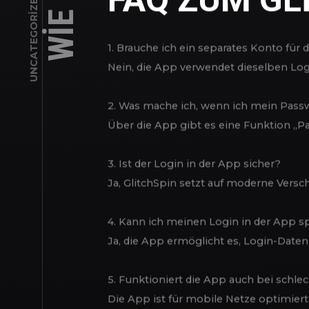
UNCATEGORIZED
FAQ ZUM GL
1. Brauche ich ein separates Konto für 
Nein, die App verwendet dieselben Logi
2. Was mache ich, wenn ich mein Pass
Über die App gibt es eine Funktion „Pa
3. Ist der Login in der App sicher?
Ja, GlitchSpin setzt auf moderne Versc
4. Kann ich meinen Login in der App s