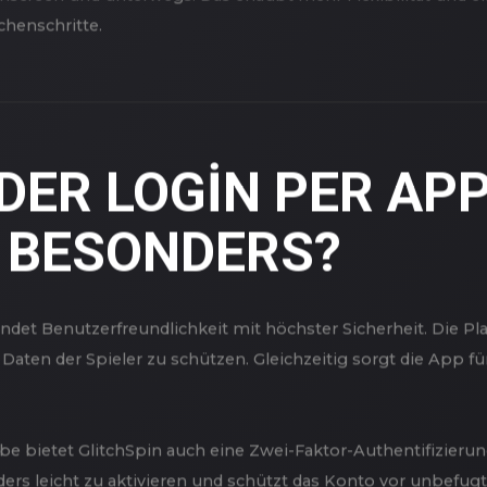
hspin
kennen, ist der Login via App eine natürliche Erweiter
hscreen und unterwegs. Das erlaubt mehr Flexibilität und e
henschritte.
DER LOGIN PER APP
 BESONDERS?
indet Benutzerfreundlichkeit mit höchster Sicherheit. Die P
aten der Spieler zu schützen. Gleichzeitig sorgt die App für