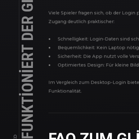
DIE VORTEIL
VERGLEICH
Viele Spieler fragen sich, ob der Login
Zugang deutlich praktischer:
Schnelligkeit: Login-Daten sind sch
Bequemlichkeit: Kein Laptop nötig 
Sicherheit: Die App nutzt volle V
Optimiertes Design: Für kleine Bil
Im Vergleich zum Desktop-Login bietet 
Funktionalität.