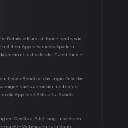
RI
REFERANSLAR
İNSAN KAYNAKLARI
e Details erkläre ich Ihnen heute, wie
ie mit ihrer App besonders Spielern
abei ein entscheidender Punkt für ein
eite finden Benutzer das Login-Feld, das
it wenigen Klicks anmelden und sofort
 die App führt Schritt für Schritt