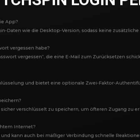
ITCHSPIN LOGIN PE
die App?
n-Daten wie die Desktop-Version, sodass keine zusätzliche R
wort vergessen habe?
sswort vergessen“, die eine E-Mail zum Zurücksetzen schick
hlüsselung und bietet eine optionale Zwei-Faktor-Authentifi
peichern?