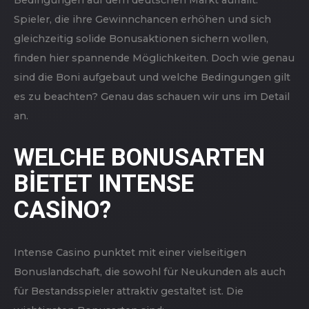
Spieler, die ihre Gewinnchancen erhöhen und sich
gleichzeitig solide Bonusaktionen sichern wollen,
finden hier spannende Möglichkeiten. Doch wie genau
sind die Boni aufgebaut und welche Bedingungen gilt
es zu beachten? Genau das schauen wir uns im Detail
an.
WELCHE BONUSARTEN
BIETET INTENSE
CASINO?
Intense Casino punktet mit einer vielseitigen
Bonuslandschaft, die sowohl für Neukunden als auch
für Bestandsspieler attraktiv gestaltet ist. Die