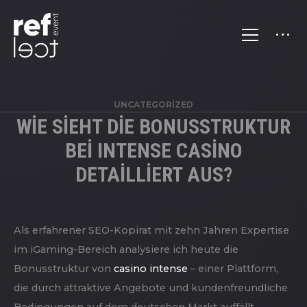
UNCATEGORIZED
WIE SIEHT DIE BONUSSTRUKTUR
BEI INTENSE CASINO
DETAILLIERT AUS?
Als erfahrener SEO-Kopirat mit zehn Jahren Expertise
im iGaming-Bereich analysiere ich heute die
Bonusstruktur von
casino intense
– einer Plattform,
die durch attraktive Angebote und kundenfreundliche
Bedingungen auf dem deutschen Markt auffällt.