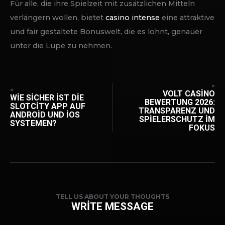
Für alle, die ihre Spielzeit mit zusätzlichen Mitteln
verlängern wollen, bietet
casino intense
eine attraktive
und fair gestaltete Bonuswelt, die es lohnt, genauer
unter die Lupe zu nehmen.
>
<
VOLT CASINO
WIE SICHER IST DIE
BEWERTUNG 2026:
SLOTCITY APP AUF
TRANSPARENZ UND
ANDROID UND IOS
SPIELERSCHUTZ IM
SYSTEMEN?
FOKUS
TELL US ABOUT YOUR THOUGHTS
WRITE MESSAGE