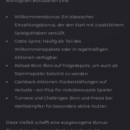
wichtigsten Bonusarten sind:
Willkommensbonus: Ein klassischer
Einzahlungsbonus, der den Start mit zusätzlichem
Spielguthaben versüßt.
Gratis-Spins: Häufig als Teil des
Willkommenspakets oder in regelmäßigen
Aktionen verfügbar.
Reload-Boni: Boni auf Folgedepots, um auch als
Stammspieler belohnt zu werden.
Cashback-Aktionen: Rückerstattungen auf
Verluste – ein Plus für risikobewusste Spieler.
Turniere und Challenges: Boni und Preise bei
Wettkämpfen für besonders aktive Nutzer.
Diese Vielfalt schafft eine ausgewogene Bonus-