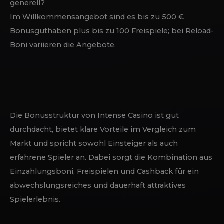
generell?
Im Willkommensangebot sind es bis zu 500 €
Bonusguthaben plus bis zu 100 Freispiele; bei Reload-
Boni variieren die Angebote.
Die Bonusstruktur von Intense Casino ist gut
durchdacht, bietet klare Vorteile im Vergleich zum
Markt und spricht sowohl Einsteiger als auch
erfahrene Spieler an. Dabei sorgt die Kombination aus
Einzahlungsboni, Freispielen und Cashback für ein
abwechslungsreiches und dauerhaft attraktives
Spielerlebnis.