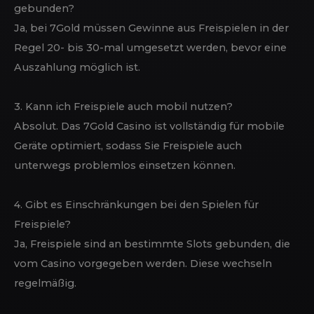
gebunden?
Ja, bei 7Gold müssen Gewinne aus Freispielen in der
Regel 20- bis 30-mal umgesetzt werden, bevor eine
Auszahlung möglich ist.
3. Kann ich Freispiele auch mobil nutzen?
Absolut. Das 7Gold Casino ist vollständig für mobile
Geräte optimiert, sodass Sie Freispiele auch
unterwegs problemlos einsetzen können.
4. Gibt es Einschränkungen bei den Spielen für
Freispiele?
Ja, Freispiele sind an bestimmte Slots gebunden, die
vom Casino vorgegeben werden. Diese wechseln
regelmäßig.