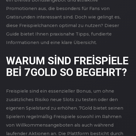
Promotionen aus, die besonders für Fans von
Gratisrunden interessant sind. Doch wie gelingt es,
diese Freispielchancen optimal zu nutzen? Dieser
Guide bietet Ihnen praxisnahe Tipps, fundierte
Informationen und eine klare Übersicht.
WARUM SIND FREISPIELE
BEI 7GOLD SO BEGEHRT?
Freispiele sind ein essenzieller Bonus, um ohne
zusätzliches Risiko neue Slots zu testen oder den
eigenen Spielstand zu erhöhen. 7Gold bietet seinen
Spielern regelmäßig Freispiele sowohl im Rahmen
von Willkommensangeboten als auch während
laufender Aktionen an. Die Plattform besticht durch