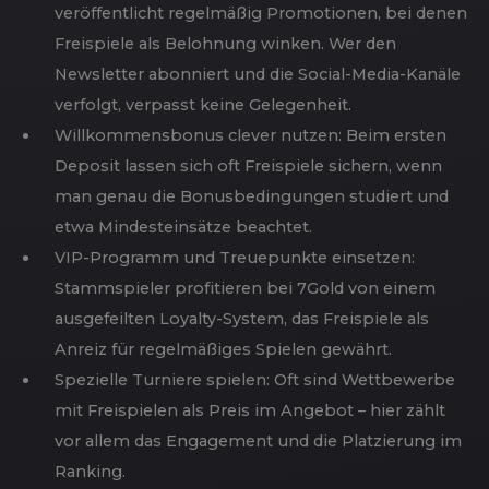
veröffentlicht regelmäßig Promotionen, bei denen
Freispiele als Belohnung winken. Wer den
Newsletter abonniert und die Social-Media-Kanäle
verfolgt, verpasst keine Gelegenheit.
Willkommensbonus clever nutzen: Beim ersten
Deposit lassen sich oft Freispiele sichern, wenn
man genau die Bonusbedingungen studiert und
etwa Mindesteinsätze beachtet.
VIP-Programm und Treuepunkte einsetzen:
Stammspieler profitieren bei 7Gold von einem
ausgefeilten Loyalty-System, das Freispiele als
Anreiz für regelmäßiges Spielen gewährt.
Spezielle Turniere spielen: Oft sind Wettbewerbe
mit Freispielen als Preis im Angebot – hier zählt
vor allem das Engagement und die Platzierung im
Ranking.