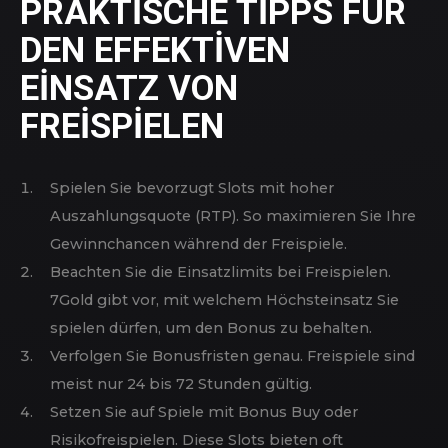
PRAKTISCHE TIPPS FÜR
DEN EFFEKTIVEN
EINSATZ VON
FREISPIELEN
Spielen Sie bevorzugt Slots mit hoher
Auszahlungsquote (RTP). So maximieren Sie Ihre
Gewinnchancen während der Freispiele.
Beachten Sie die Einsatzlimits bei Freispielen.
7Gold gibt vor, mit welchem Höchsteinsatz Sie
spielen dürfen, um den Bonus zu behalten.
Verfolgen Sie Bonusfristen genau. Freispiele sind
meist nur 24 bis 72 Stunden gültig.
Setzen Sie auf Spiele mit Bonus Buy oder
Risikofreispielen. Diese Slots bieten oft