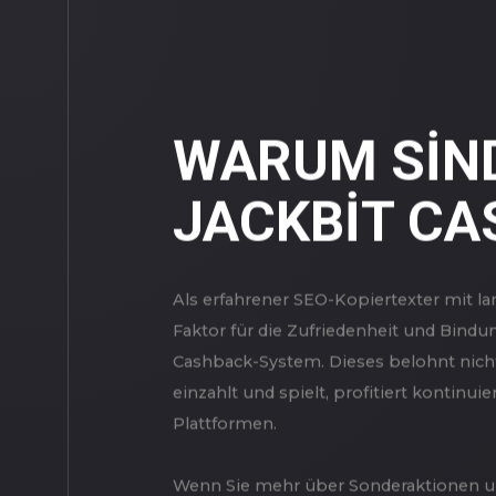
WARUM SIN
JACKBIT CA
Als erfahrener SEO-Kopiertexter mit 
Faktor für die Zufriedenheit und Bindun
Cashback-System. Dieses belohnt nicht 