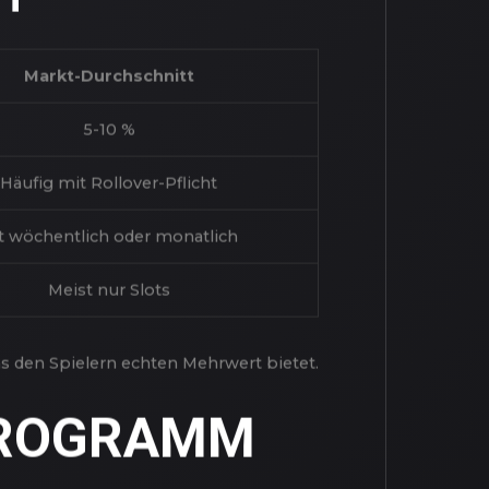
H
Markt-Durchschnitt
5-10 %
Häufig mit Rollover-Pflicht
t wöchentlich oder monatlich
Meist nur Slots
das den Spielern echten Mehrwert bietet.