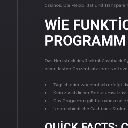
einzahlt und spielt, profitiert kontinui
Plattformen.
Wenn Sie mehr über Sonderaktionen 
Casinos. Die Flexibilität und Transpa
WIE FUNKTI
PROGRAMM B
Das Herzstück des Jackbit Cashback-S
einen festen Prozentsatz ihrer Nettoverl
Täglich oder wöchentlich erfolgt die
Kein zusätzlicher Bonusumsatz ist 