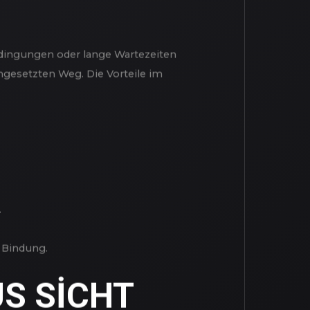
PROGRAMM
edingungen oder lange Wartezeiten
gesetzten Weg. Die Vorteile im
.