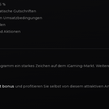
ckbit Cashback-Programms:
5 %
tische Gutschriften
kten Umsatzbedingungen
elen
nd Aktionen
gramm ein starkes Zeichen auf dem iGaming-Markt. Weitere 