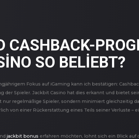
ANASAYFA
KURUMSAL
NELER YAPIYORUZ?
GALE
D CASHBACK-PROG
SINO SO BELIEBT?
langjährigem Fokus auf iGaming kann ich bestätigen: Cashb
g der Spieler. Jackbit Casino hat dies erkannt und bietet se
nur regelmäßige Spieler, sondern minimiert gleichzeitig da