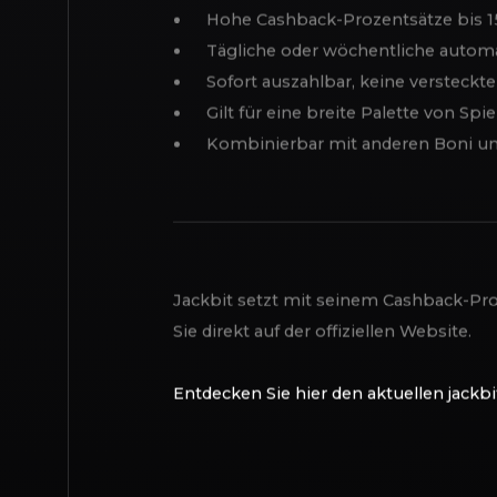
Liste der wichtigsten Vorteile des Ja
Hohe Cashback-Prozentsätze bis 1
Tägliche oder wöchentliche automa
Sofort auszahlbar, keine verstec
Gilt für eine breite Palette von Spi
Kombinierbar mit anderen Boni u
Jackbit setzt mit seinem Cashback-Pro
Sie direkt auf der offiziellen Website.