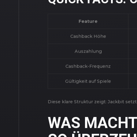
Das Programm gilt für nahezu alle 
Unterschiedliche Cashback-Stufen s
QUICK FACTS: 
Feature
Cashback Höhe
Auszahlung
Cashback-Frequenz
Gültigkeit auf Spiele
Diese klare Struktur zeigt: Jackbit set