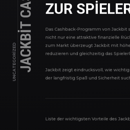
Ja, Jackbit erlaubt meist eine Kombin
FAZIT: JAC
ZUR SPIELE
UNCATEGORIZED
Das Cashback-Programm von Jackbit set
nicht nur eine attraktive finanzielle R
zum Markt überzeugt Jackbit mit höher
reduzieren und gleichzeitig das Spielerl
Jackbit zeigt eindrucksvoll, wie wicht
der langfristig Spaß und Sicherheit suc