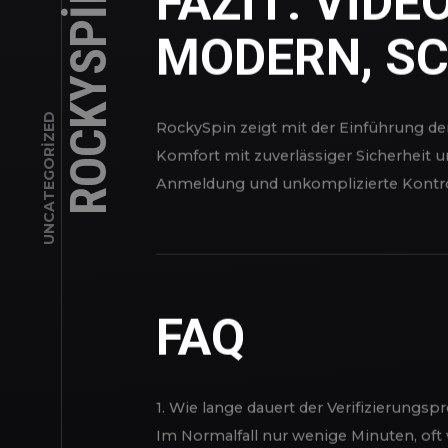
Wie oft muss ich mich verifizieren?
In der Regel genügt die einmalige Übe
RockySpin eine erneute Kontrolle anfo
UNCATEGORIZED
FAZIT: VIDE
MODERN, SC
RockySpin zeigt mit der Einführung der
Komfort mit zuverlässiger Sicherheit un
Anmeldung und unkomplizierte Kontrolle