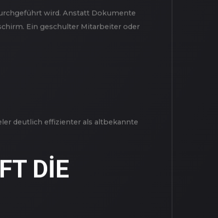
?
at durchgeführt wird. Anstatt Dokumente
schirm. Ein geschulter Mitarbeiter oder
er deutlich effizienter als altbekannte