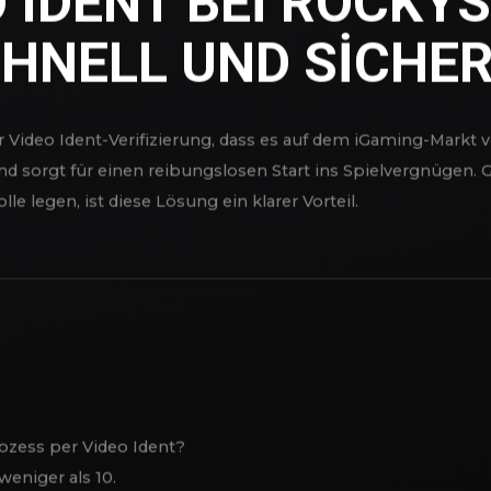
rprüfung zu Beginn der Registrierung. Bei größeren Auszah
rdern.
O IDENT BEI ROCKYS
HNELL UND SICHE
 Video Ident-Verifizierung, dass es auf dem iGaming-Markt 
d sorgt für einen reibungslosen Start ins Spielvergnügen. Ge
 legen, ist diese Lösung ein klarer Vorteil.