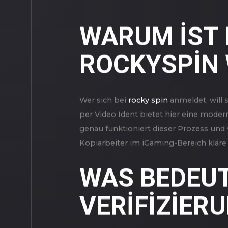
WARUM IST D
ROCKYSPIN 
Wer sich bei
rocky spin
anmeldet, will s
per Video Ident bietet hier eine moder
genau funktioniert dieser Prozess und
Kopiarbeiter im iGaming-Bereich kläre 