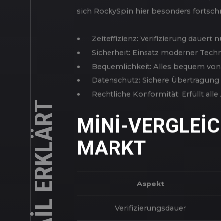
VORTEILE DE
BEI ROCKYS
Die Methode bewahrt die Sicherheit, be
sich RockySpin hier besonders fortschri
Zeiteffizienz: Verifizierung dauert 
Sicherheit: Einsatz moderner Tec
Bequemlichkeit: Alles bequem von
Datenschutz: Sichere Übertragung 
Rechtliche Konformität: Erfüllt al
MINI-VERGLEI