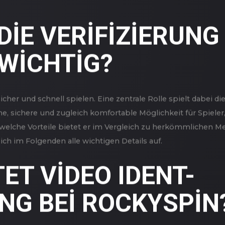
ANASAYFA
KURUMSAL
NELER YAPIYORUZ?
GALE
IE VERIFIZIERUNG 
WICHTIG?
icher und schnell spielen. Eine zentrale Rolle spielt dabei di
ne, sichere und zugleich komfortable Möglichkeit für Spieler
 welche Vorteile bietet er im Vergleich zu herkömmlichen M
ich im Folgenden alle wichtigen Details auf.