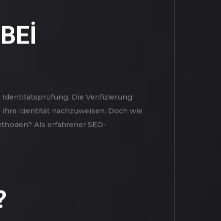
RI
REFERANSLAR
İNSAN KAYNAKLARI
BEI
e Identitätsprüfung. Die Verifizierung
, ihre Identität nachzuweisen. Doch wie
ethoden? Als erfahrener SEO-