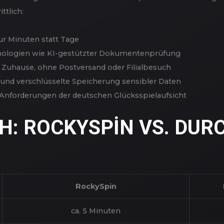
R VIDEO IDENT-VE
PIN
schleunigt Abläufe und erhöht den Spielkomfort. Im Vergleic
ttlich:
nur Minuten statt Tage
hnologien wie KI-gestützter Dokumentenprüfung
 Zuhause, ohne Postversand oder Filialbesuch
und verschlüsselte Speicherung sensibler Daten
le Anforderungen der deutschen Glücksspielaufsicht
CH: ROCKYSPIN VS. DU