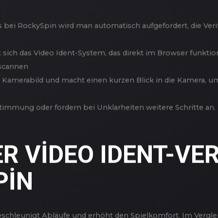
R-SCHRITT: SO LÄU
 BEI ROCKYSPIN A
 bei RockySpin wird man automatisch aufgefordert, die Verif
 sich das Video Ident-System, das direkt im Browser funktion
scannen
s Kamerabild und macht einen kurzen Blick in die Kamera, um 
immung oder fordern bei Unklarheiten weitere Schritte an. Be