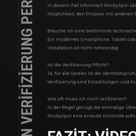
Wie sicher ist die Video Ident-Verifizie
Die Sicherheitsstandards entspreche
Das Verfahren ist offiziell zugelassen u
Was passiert, wenn mein Dokument ab
In diesem Fall informiert RockySpin ü
Möglichkeit, den Prozess mit anderen 
Brauche ich eine bestimmte technisch
Ein modernes Smartphone, Tablet oder 
Installation ist nicht notwendig.
Ist die Verifizierung Pflicht?
Ja, für alle Spieler ist die Identitäts
Verifizierung sind Einzahlungen und A