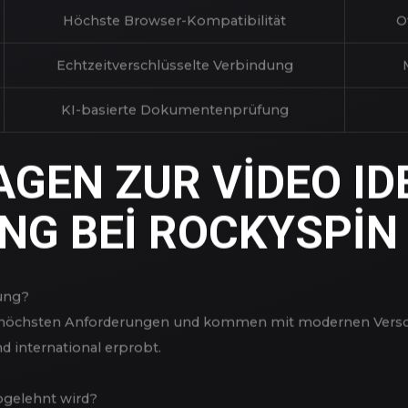
RockySpin
ca. 5 Minuten
Höchste Browser-Kompatibilität
O
Echtzeitverschlüsselte Verbindung
KI-basierte Dokumentenprüfung
AGEN ZUR VIDEO ID
UNG BEI ROCKYSPIN