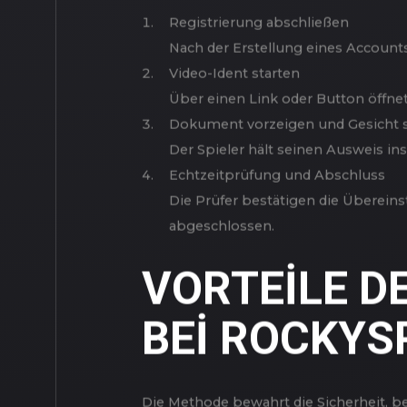
SCHRITT-FÜ
VIDEO IDENT
Registrierung abschließen
Nach der Erstellung eines Accounts
Video-Ident starten
Über einen Link oder Button öffnet
Dokument vorzeigen und Gesicht 
Der Spieler hält seinen Ausweis in
Echtzeitprüfung und Abschluss
Die Prüfer bestätigen die Übereinst
abgeschlossen.