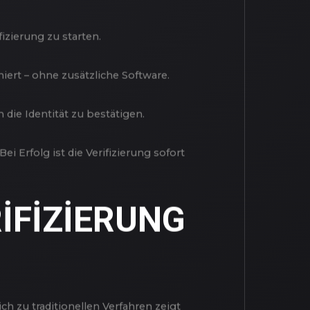
FT DIE
B
izierung zu starten.
iert – ohne zusätzliche Software.
die Identität zu bestätigen.
i Erfolg ist die Verifizierung sofort