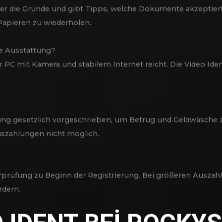
rung?
n höchsten Anforderungen und kommen mit modernen Versc
nd international erprobt.
gelehnt wird?
ber die Gründe und gibt Tipps, welche Dokumente akzeptiert
Papieren zu wiederholen.
e Ausstattung?
PC mit Kamera und stabilem Internet reicht. Die Video Iden
prüfung gesetzlich vorgeschrieben, um Betrug und Geldwäsche
uszahlungen nicht möglich.