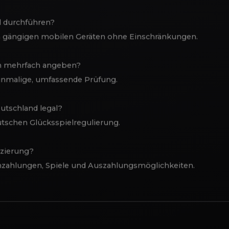
rozess per Video Ident?
weniger als 10.
il durchführen?
llen gängigen mobilen Geräten ohne Einschränkungen.
in mehrfach angeben?
einmalige, umfassende Prüfung.
Deutschland legal?
utschen Glücksspielregulierung.