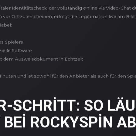
ET VIDEO IDENT-
UNG BEI ROCKYSPIN
igitaler Identitätscheck, der vollständig online via Video-Ch
vor Ort zu erscheinen, erfolgt die Legitimation live am Bild
dabei:
s Spielers
ielle Software
t dem Ausweisdokument in Echtzeit
nuten und ist sowohl für den Anbieter als auch für den Spiel