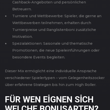
Cashback-Angeboten und persönlichen
Betreuern.
Turniere und Wettbewerbe: Spieler, die gerne an
Wettbewerben teilnehmen, erhalten durch
Turnierpreise und Ranglistenboni zusätzliche
Motivation.
Spezialaktionen: Saisonale und thematische
Promotionen, die neue Spieleinführungen oder
besondere Events begleiten.
Dieser Mix ermöglicht eine individuelle Ansprache
verschiedener Spielertypen – vom Gelegenheitszocker
über erfahrene Strategen bis hin zum High Roller.
FÜR WEN EIGNEN SICH
WELCHE BONUSARTEN?