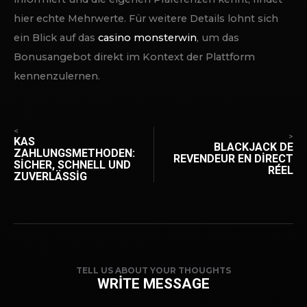
hier echte Mehrwerte. Für weitere Details lohnt sich
ein Blick auf das
casino monsterwin
, um das
Bonusangebot direkt im Kontext der Plattform
kennenzulernen.
<
>
KAS
BLACKJACK DE
ZAHLUNGSMETHODEN:
REVENDEUR EN DIRECT
SICHER, SCHNELL UND
RÉEL
ZUVERLÄSSIG
TELL US ABOUT YOUR THOUGHTS
WRITE MESSAGE