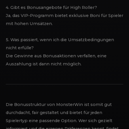
4. Gibt es Bonusangebote für High Roller?
Ja, das VIP-Programm bietet exklusive Boni für Spieler
mit hohen Umsätzen.
5. Was passiert, wenn ich die Umsatzbedingungen
nicht erfülle?
Die Gewinne aus Bonusaktionen verfallen, eine
Auszahlung ist dann nicht möglich.
Die Bonusstruktur von MonsterWin ist somit gut
durchdacht, fair gestaltet und bietet für jeden
Spielertyp eine passende Option. Wer sich gezielt
informiert und die eigenen Präferenzen kennt, findet