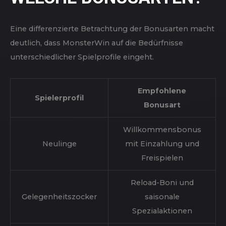
Eine differenzierte Betrachtung der Bonusarten macht
deutlich, dass MonsterWin auf die Bedürfnisse
unterschiedlicher Spielprofile eingeht.
Empfohlene
Spielerprofil
Bonusart
Willkommensbonus
Neulinge
mit Einzahlung und
Freispielen
Reload-Boni und
Gelegenheitszocker
saisonale
Spezialaktionen