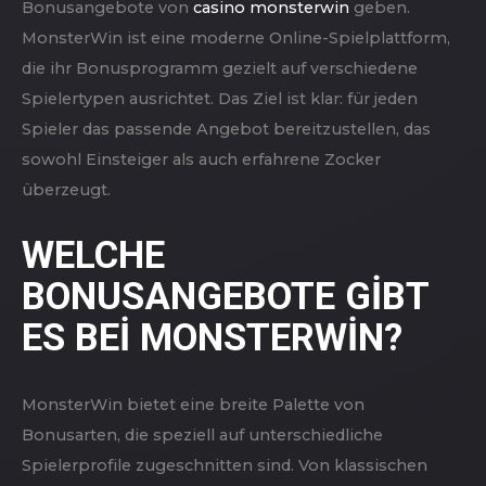
Bonusangebote von
casino monsterwin
geben.
MonsterWin ist eine moderne Online-Spielplattform,
die ihr Bonusprogramm gezielt auf verschiedene
Spielertypen ausrichtet. Das Ziel ist klar: für jeden
Spieler das passende Angebot bereitzustellen, das
sowohl Einsteiger als auch erfahrene Zocker
überzeugt.
WELCHE
BONUSANGEBOTE GIBT
ES BEI MONSTERWIN?
MonsterWin bietet eine breite Palette von
Bonusarten, die speziell auf unterschiedliche
Spielerprofile zugeschnitten sind. Von klassischen