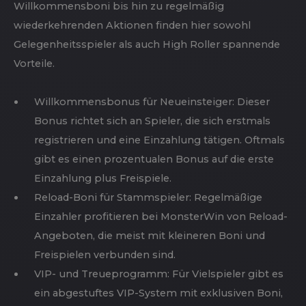
Willkommensboni bis hin zu regelmäßig
wiederkehrenden Aktionen finden hier sowohl
Gelegenheitsspieler als auch High Roller spannende
Vorteile.
Willkommensbonus für Neueinsteiger: Dieser
Bonus richtet sich an Spieler, die sich erstmals
registrieren und eine Einzahlung tätigen. Oftmals
gibt es einen prozentualen Bonus auf die erste
Einzahlung plus Freispiele.
Reload-Boni für Stammspieler: Regelmäßige
Einzahler profitieren bei MonsterWin von Reload-
Angeboten, die meist mit kleineren Boni und
Freispielen verbunden sind.
VIP- und Treueprogramm: Für Vielspieler gibt es
ein abgestuftes VIP-System mit exklusiven Boni,