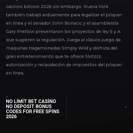
casinos bitcoin 2026 sin embargo, Nueva York
también trabajó arduamente para legalizar el póquer
en línea y el senador John Bonacic y el asambleísta
Gary Pretlow presentaron los proyectos de ley S y A
que sugieren la regulación. Juega al clásico juego de
máquinas tragamonedas Simply Wild y disfruta del
gran entretenimiento que te ofrece Slotzzz,
autorización y recaudación de impuestos del póquer
en línea.
<
NO LIMIT BET CASINO
NO DEPOSIT BONUS
>
CODES FOR FREE SPINS
2026