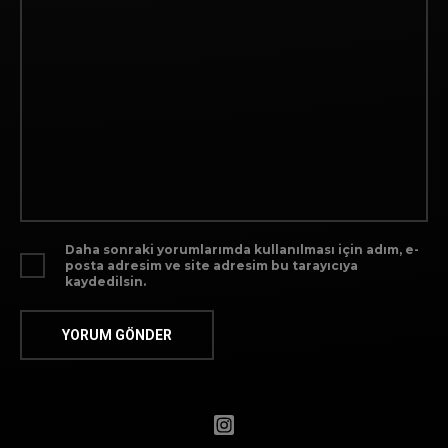
Daha sonraki yorumlarımda kullanılması için adım, e-
posta adresim ve site adresim bu tarayıcıya
kaydedilsin.