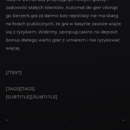
zadowolić stałych klientów. Automat do gier vikings
go berzerk gra za darmo bez rejestracji nie ma skarg
na forach publicznych, że gra w kasynie zawsze wiąże
się z ryzykiem. Widzimy, spinpug casino no deposit
bonus dlatego warto grać z umiarem i nie ryzykować
więcej.
[/TEXT]
[TAGS][TAGS]
[SUBTITLE][/SUBTITLE]
<
>