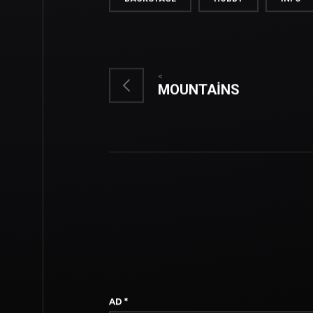
BACKSTAGE
HOBBY
INFO
<
MOUNTAINS
AD
*