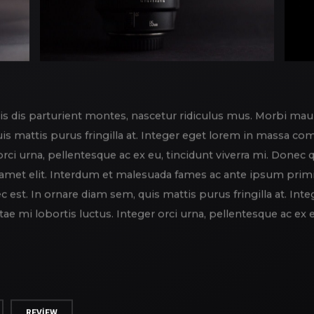
 dis parturient montes, nascetur ridiculus mus. Morbi mauris 
uis mattis purus fringilla at. Integer eget lorem in massa co
 orci urna, pellentesque ac ex eu, tincidunt viverra mi. Done
amet elit. Interdum et malesuada fames ac ante ipsum primis
 nec est. In ornare diam sem, quis mattis purus fringilla at.
itae mi lobortis luctus. Integer orci urna, pellentesque ac ex 