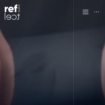
İLETİŞİM BİLGİLERİ
Kazım Özalp Mah. Reşit Galip Cd. 54/9
Çankaya/Ankara
‎+90 312 809 53 22
info@reflectevent.com